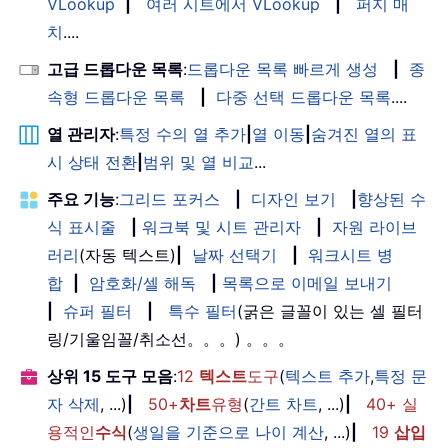
VLookup
|
여러 시트에서 VLookup
|
퍼지 매
치
....
고급 드롭다운 목록
:
드롭다운 목록 빠르게 생성
|
종
속형 드롭다운 목록
|
다중 선택 드롭다운 목록
....
열 관리자
:
특정 수의 열 추가
|
열 이동
|
숨겨진 열의 표
시 상태 전환
|
범위 및 열 비교
...
주요 기능
:
그리드 포커스
|
디자인 보기
|
향상된 수
식 표시줄
|
워크북 및 시트 관리자
|
자원 라이브
러리
(자동 텍스트)
|
날짜 선택기
|
워크시트 병
합
|
암호화/셀 해독
|
목록으로 이메일 보내기
|
슈퍼 필터
|
특수 필터
(굵은 글꼴이 있는 셀 필터
링/기울임꼴/취소선。。。) 。。。
상위 15 도구 모음
:
12
텍스트
도구
(
텍스트 추가
,
특정 문
자 삭제
, ...)
|
50+
차트
유형
(
간트 차트
, ...)
|
40+ 실
용적인
수식
(
생일을 기준으로 나이 계산
, ...)
|
19
삽입