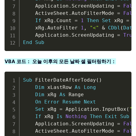
    Application
.
ScreenUpdating 
=
Fals
    ActiveSheet
.
AutoFilterMode 
=
Fals
If
 xRg
.
Count 
=
1
Then
Set
 xRg 
=
 x
    xRg
.
AutoFilter 
1
,
"<"
&
CDbl
(
Date
    Application
.
ScreenUpdating 
=
True
End
Sub
VBA 코드： 오늘 이후의 모든 날짜 셀 필터링하기：
Copy
Sub
 FilterDateAfterToday
(
)
Dim
 xLastRow 
As
Long
Dim
 xRg 
As
 Range

On
Error
Resume
Next
Set
 xRg 
=
 Application
.
InputBox
(
"P
If
 xRg 
Is
Nothing
Then
Exit
Sub
    Application
.
ScreenUpdating 
=
Fals
    ActiveSheet
.
AutoFilterMode 
=
Fals