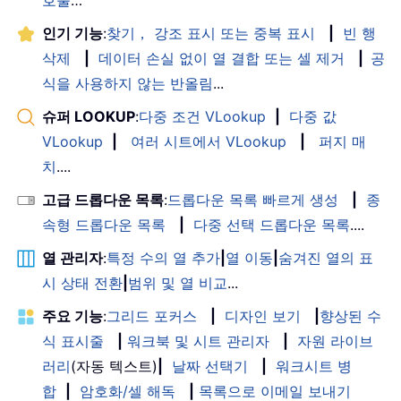
인기 기능
:
찾기， 강조 표시 또는 중복 표시
|
빈 행
삭제
|
데이터 손실 없이 열 결합 또는 셀 제거
|
공
식을 사용하지 않는 반올림
...
슈퍼 LOOKUP
:
다중 조건 VLookup
|
다중 값
VLookup
|
여러 시트에서 VLookup
|
퍼지 매
치
....
고급 드롭다운 목록
:
드롭다운 목록 빠르게 생성
|
종
속형 드롭다운 목록
|
다중 선택 드롭다운 목록
....
열 관리자
:
특정 수의 열 추가
|
열 이동
|
숨겨진 열의 표
시 상태 전환
|
범위 및 열 비교
...
주요 기능
:
그리드 포커스
|
디자인 보기
|
향상된 수
식 표시줄
|
워크북 및 시트 관리자
|
자원 라이브
러리
(자동 텍스트)
|
날짜 선택기
|
워크시트 병
합
|
암호화/셀 해독
|
목록으로 이메일 보내기