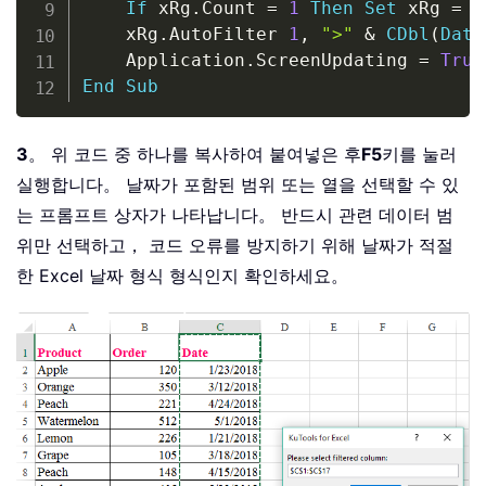
If
 xRg
.
Count 
=
1
Then
Set
 xRg 
=
 x
    xRg
.
AutoFilter 
1
,
">"
&
CDbl
(
Date
    Application
.
ScreenUpdating 
=
True
End
Sub
3
。 위 코드 중 하나를 복사하여 붙여넣은 후
F5
키를 눌러
실행합니다。 날짜가 포함된 범위 또는 열을 선택할 수 있
는 프롬프트 상자가 나타납니다。 반드시 관련 데이터 범
위만 선택하고， 코드 오류를 방지하기 위해 날짜가 적절
한 Excel 날짜 형식 형식인지 확인하세요。