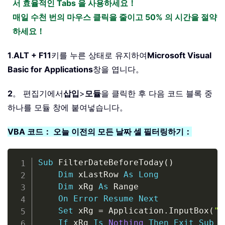
서 효율적인 Tabs 을 사용하세요！
매일 수천 번의 마우스 클릭을 줄이고 50% 의 시간을 절약
하세요！
1
.
ALT + F11
키를 누른 상태로 유지하여
Microsoft Visual
Basic for Applications
창을 엽니다。
2
。 편집기에서
삽입
>
모듈
을 클릭한 후 다음 코드 블록 중
하나를 모듈 창에 붙여넣습니다。
VBA 코드： 오늘 이전의 모든 날짜 셀 필터링하기：
Copy
Sub
 FilterDateBeforeToday
(
)
Dim
 xLastRow 
As
Long
Dim
 xRg 
As
 Range

On
Error
Resume
Next
Set
 xRg 
=
 Application
.
InputBox
(
"P
If
 xRg 
Is
Nothing
Then
Exit
Sub