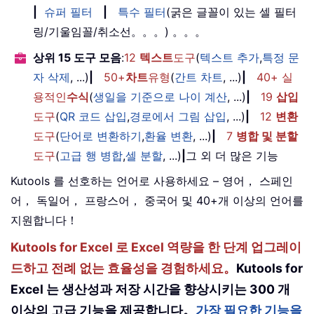
|
슈퍼 필터
|
특수 필터
(굵은 글꼴이 있는 셀 필터
링/기울임꼴/취소선。。。) 。。。
상위 15 도구 모음
:
12
텍스트
도구
(
텍스트 추가
,
특정 문
자 삭제
, ...)
|
50+
차트
유형
(
간트 차트
, ...)
|
40+ 실
용적인
수식
(
생일을 기준으로 나이 계산
, ...)
|
19
삽입
도구
(
QR 코드 삽입
,
경로에서 그림 삽입
, ...)
|
12
변환
도구
(
단어로 변환하기
,
환율 변환
, ...)
|
7
병합 및 분할
도구
(
고급 행 병합
,
셀 분할
, ...)
|
그 외 더 많은 기능
Kutools 를 선호하는 언어로 사용하세요 – 영어， 스페인
어， 독일어， 프랑스어， 중국어 및 40+개 이상의 언어를
지원합니다！
Kutools for Excel 로 Excel 역량을 한 단계 업그레이
드하고 전례 없는 효율성을 경험하세요。
Kutools for
Excel 는 생산성과 저장 시간을 향상시키는 300 개
이상의 고급 기능을 제공합니다。
가장 필요한 기능을