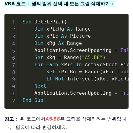
VBA 코드： 셀의 범위 선택 내 모든 그림 삭제하기：
Copy
Sub
 DeletePic
(
)
Dim
 xPicRg 
As
 Range

Dim
 xPic 
As
 Picture

Dim
 xRg 
As
 Range

    Application
.
ScreenUpdating 
=
Fals
Set
 xRg 
=
 Range
(
"A5:B8"
)
For
Each
 xPic 
In
 ActiveSheet
.
Pict
Set
 xPicRg 
=
 Range
(
xPic
.
TopLe
If
Not
 Intersect
(
xRg
,
 xPicRg
)
Next
    Application
.
ScreenUpdating 
=
True
End
Sub
참고
： 위 코드에서
A5:B8
은 그림을 삭제하려는 범위입니
다。 필요에 따라 변경하세요。