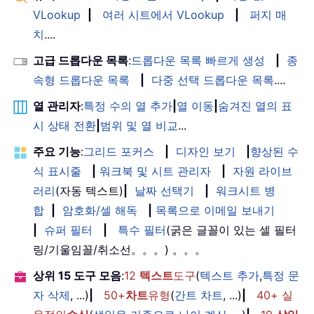
VLookup
|
여러 시트에서 VLookup
|
퍼지 매
치
....
고급 드롭다운 목록
:
드롭다운 목록 빠르게 생성
|
종
속형 드롭다운 목록
|
다중 선택 드롭다운 목록
....
열 관리자
:
특정 수의 열 추가
|
열 이동
|
숨겨진 열의 표
시 상태 전환
|
범위 및 열 비교
...
주요 기능
:
그리드 포커스
|
디자인 보기
|
향상된 수
식 표시줄
|
워크북 및 시트 관리자
|
자원 라이브
러리
(자동 텍스트)
|
날짜 선택기
|
워크시트 병
합
|
암호화/셀 해독
|
목록으로 이메일 보내기
|
슈퍼 필터
|
특수 필터
(굵은 글꼴이 있는 셀 필터
링/기울임꼴/취소선。。。) 。。。
상위 15 도구 모음
:
12
텍스트
도구
(
텍스트 추가
,
특정 문
자 삭제
, ...)
|
50+
차트
유형
(
간트 차트
, ...)
|
40+ 실