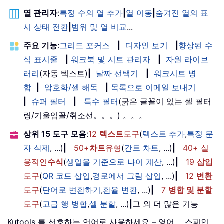
열 관리자
:
특정 수의 열 추가
|
열 이동
|
숨겨진 열의 표
시 상태 전환
|
범위 및 열 비교
...
주요 기능
:
그리드 포커스
|
디자인 보기
|
향상된 수
식 표시줄
|
워크북 및 시트 관리자
|
자원 라이브
러리
(자동 텍스트)
|
날짜 선택기
|
워크시트 병
합
|
암호화/셀 해독
|
목록으로 이메일 보내기
|
슈퍼 필터
|
특수 필터
(굵은 글꼴이 있는 셀 필터
링/기울임꼴/취소선。。。) 。。。
상위 15 도구 모음
:
12
텍스트
도구
(
텍스트 추가
,
특정 문
자 삭제
, ...)
|
50+
차트
유형
(
간트 차트
, ...)
|
40+ 실
용적인
수식
(
생일을 기준으로 나이 계산
, ...)
|
19
삽입
도구
(
QR 코드 삽입
,
경로에서 그림 삽입
, ...)
|
12
변환
도구
(
단어로 변환하기
,
환율 변환
, ...)
|
7
병합 및 분할
도구
(
고급 행 병합
,
셀 분할
, ...)
|
그 외 더 많은 기능
Kutools 를 선호하는 언어로 사용하세요 – 영어， 스페인