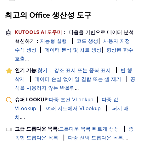
최고의 Office 생산성 도구
🤖
KUTOOLS AI 도우미
： 다음을 기반으로 데이터 분석
혁신하기：
지능형 실행
|
코드 생성
|
사용자 지정
수식 생성
|
데이터 분석 및 차트 생성
|
향상된 함수
호출
…
인기 기능
:
찾기， 강조 표시 또는 중복 표시
|
빈 행
삭제
|
데이터 손실 없이 열 결합 또는 셀 제거
|
공
식을 사용하지 않는 반올림
...
슈퍼 LOOKUP
:
다중 조건 VLookup
|
다중 값
VLookup
|
여러 시트에서 VLookup
|
퍼지 매
치
....
고급 드롭다운 목록
:
드롭다운 목록 빠르게 생성
|
종
속형 드롭다운 목록
|
다중 선택 드롭다운 목록
....