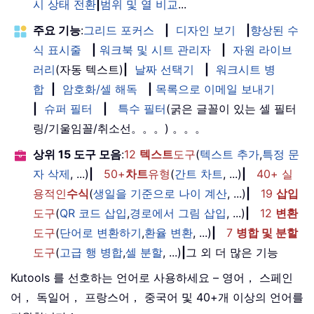
시 상태 전환
|
범위 및 열 비교
...
주요 기능
:
그리드 포커스
|
디자인 보기
|
향상된 수
식 표시줄
|
워크북 및 시트 관리자
|
자원 라이브
러리
(자동 텍스트)
|
날짜 선택기
|
워크시트 병
합
|
암호화/셀 해독
|
목록으로 이메일 보내기
|
슈퍼 필터
|
특수 필터
(굵은 글꼴이 있는 셀 필터
링/기울임꼴/취소선。。。) 。。。
상위 15 도구 모음
:
12
텍스트
도구
(
텍스트 추가
,
특정 문
자 삭제
, ...)
|
50+
차트
유형
(
간트 차트
, ...)
|
40+ 실
용적인
수식
(
생일을 기준으로 나이 계산
, ...)
|
19
삽입
도구
(
QR 코드 삽입
,
경로에서 그림 삽입
, ...)
|
12
변환
도구
(
단어로 변환하기
,
환율 변환
, ...)
|
7
병합 및 분할
도구
(
고급 행 병합
,
셀 분할
, ...)
|
그 외 더 많은 기능
Kutools 를 선호하는 언어로 사용하세요 – 영어， 스페인
어， 독일어， 프랑스어， 중국어 및 40+개 이상의 언어를