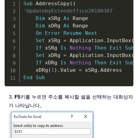
Copy
Sub
 AddressCopy
(
)
'UpdatebyExtendoffice20180307
Dim
 xSRg 
As
 Range

Dim
 xDRg 
As
 Range

On
Error
Resume
Next
Set
 xSRg 
=
 Application
.
InputBox
(
"
If
 xSRg 
Is
Nothing
Then
Exit
Sub
Set
 xDRg 
=
 Application
.
InputBox
(
"
If
 xDRg 
Is
Nothing
Then
Exit
Sub
    xDRg
(
1
)
.
Value 
=
 xSRg
.
End
Sub
3.
F5
키를 누르면 주소를 복사할 셀을 선택하는 대화상자
가 나타납니다。