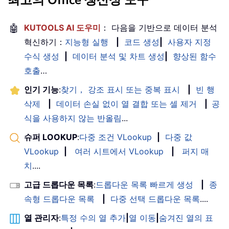
🤖
KUTOOLS AI 도우미
： 다음을 기반으로 데이터 분석
혁신하기：
지능형 실행
|
코드 생성
|
사용자 지정
수식 생성
|
데이터 분석 및 차트 생성
|
향상된 함수
호출
…
인기 기능
:
찾기， 강조 표시 또는 중복 표시
|
빈 행
삭제
|
데이터 손실 없이 열 결합 또는 셀 제거
|
공
식을 사용하지 않는 반올림
...
슈퍼 LOOKUP
:
다중 조건 VLookup
|
다중 값
VLookup
|
여러 시트에서 VLookup
|
퍼지 매
치
....
고급 드롭다운 목록
:
드롭다운 목록 빠르게 생성
|
종
속형 드롭다운 목록
|
다중 선택 드롭다운 목록
....
열 관리자
:
특정 수의 열 추가
|
열 이동
|
숨겨진 열의 표