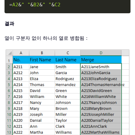
Copy
=
A2
&
" "
&
B2
&
" "
&
C2
결과
열이 구분자 없이 하나의 열로 병합됨：