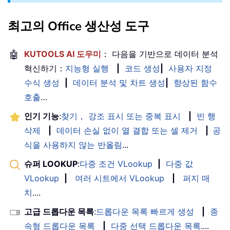
최고의 Office 생산성 도구
🤖
KUTOOLS AI 도우미
： 다음을 기반으로 데이터 분석
혁신하기：
지능형 실행
|
코드 생성
|
사용자 지정
수식 생성
|
데이터 분석 및 차트 생성
|
향상된 함수
호출
…
인기 기능
:
찾기， 강조 표시 또는 중복 표시
|
빈 행
삭제
|
데이터 손실 없이 열 결합 또는 셀 제거
|
공
식을 사용하지 않는 반올림
...
슈퍼 LOOKUP
:
다중 조건 VLookup
|
다중 값
VLookup
|
여러 시트에서 VLookup
|
퍼지 매
치
....
고급 드롭다운 목록
:
드롭다운 목록 빠르게 생성
|
종
속형 드롭다운 목록
|
다중 선택 드롭다운 목록
....