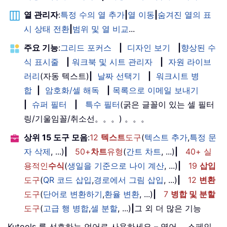
열 관리자
:
특정 수의 열 추가
|
열 이동
|
숨겨진 열의 표
시 상태 전환
|
범위 및 열 비교
...
주요 기능
:
그리드 포커스
|
디자인 보기
|
향상된 수
식 표시줄
|
워크북 및 시트 관리자
|
자원 라이브
러리
(자동 텍스트)
|
날짜 선택기
|
워크시트 병
합
|
암호화/셀 해독
|
목록으로 이메일 보내기
|
슈퍼 필터
|
특수 필터
(굵은 글꼴이 있는 셀 필터
링/기울임꼴/취소선。。。) 。。。
상위 15 도구 모음
:
12
텍스트
도구
(
텍스트 추가
,
특정 문
자 삭제
, ...)
|
50+
차트
유형
(
간트 차트
, ...)
|
40+ 실
용적인
수식
(
생일을 기준으로 나이 계산
, ...)
|
19
삽입
도구
(
QR 코드 삽입
,
경로에서 그림 삽입
, ...)
|
12
변환
도구
(
단어로 변환하기
,
환율 변환
, ...)
|
7
병합 및 분할
도구
(
고급 행 병합
,
셀 분할
, ...)
|
그 외 더 많은 기능
Kutools 를 선호하는 언어로 사용하세요 – 영어， 스페인