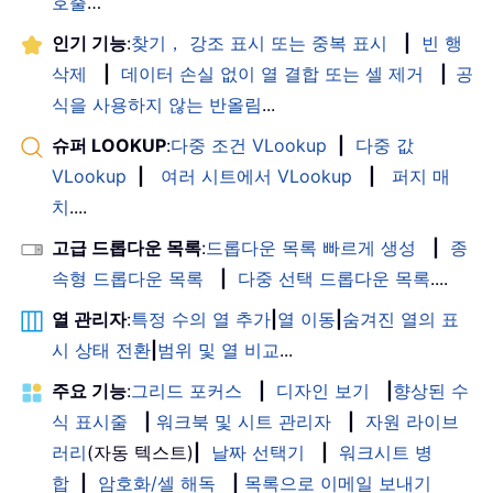
호출
…
인기 기능
:
찾기， 강조 표시 또는 중복 표시
|
빈 행
삭제
|
데이터 손실 없이 열 결합 또는 셀 제거
|
공
식을 사용하지 않는 반올림
...
슈퍼 LOOKUP
:
다중 조건 VLookup
|
다중 값
VLookup
|
여러 시트에서 VLookup
|
퍼지 매
치
....
고급 드롭다운 목록
:
드롭다운 목록 빠르게 생성
|
종
속형 드롭다운 목록
|
다중 선택 드롭다운 목록
....
열 관리자
:
특정 수의 열 추가
|
열 이동
|
숨겨진 열의 표
시 상태 전환
|
범위 및 열 비교
...
주요 기능
:
그리드 포커스
|
디자인 보기
|
향상된 수
식 표시줄
|
워크북 및 시트 관리자
|
자원 라이브
러리
(자동 텍스트)
|
날짜 선택기
|
워크시트 병
합
|
암호화/셀 해독
|
목록으로 이메일 보내기