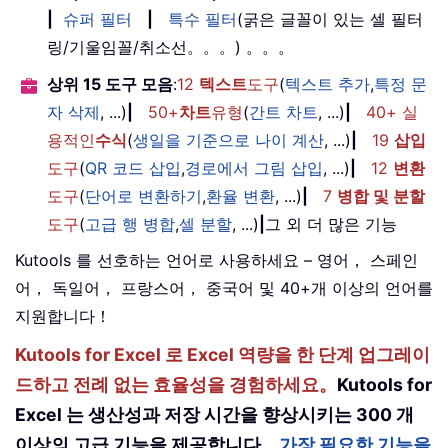
|
슈퍼 필터
|
특수 필터
(굵은 글꼴이 있는 셀 필터
링/기울임꼴/취소선。。。) 。。。
상위 15 도구 모음
:
12
텍스트
도구
(
텍스트 추가
,
특정 문
자 삭제
, ...)
|
50+
차트
유형
(
간트 차트
, ...)
|
40+ 실
용적인
수식
(
생일을 기준으로 나이 계산
, ...)
|
19
삽입
도구
(
QR 코드 삽입
,
경로에서 그림 삽입
, ...)
|
12
변환
도구
(
단어로 변환하기
,
환율 변환
, ...)
|
7
병합 및 분할
도구
(
고급 행 병합
,
셀 분할
, ...)
|
그 외 더 많은 기능
Kutools 를 선호하는 언어로 사용하세요 – 영어， 스페인
어， 독일어， 프랑스어， 중국어 및 40+개 이상의 언어를
지원합니다！
Kutools for Excel 로 Excel 역량을 한 단계 업그레이
드하고 전례 없는 효율성을 경험하세요。
Kutools for
Excel 는 생산성과 저장 시간을 향상시키는 300 개
이상의 고급 기능을 제공합니다。
가장 필요한 기능을