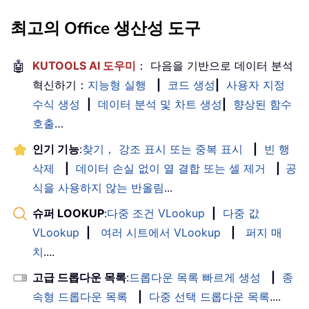
최고의 Office 생산성 도구
🤖
KUTOOLS AI 도우미
： 다음을 기반으로 데이터 분석
혁신하기：
지능형 실행
|
코드 생성
|
사용자 지정
수식 생성
|
데이터 분석 및 차트 생성
|
향상된 함수
호출
…
인기 기능
:
찾기， 강조 표시 또는 중복 표시
|
빈 행
삭제
|
데이터 손실 없이 열 결합 또는 셀 제거
|
공
식을 사용하지 않는 반올림
...
슈퍼 LOOKUP
:
다중 조건 VLookup
|
다중 값
VLookup
|
여러 시트에서 VLookup
|
퍼지 매
치
....
고급 드롭다운 목록
:
드롭다운 목록 빠르게 생성
|
종
속형 드롭다운 목록
|
다중 선택 드롭다운 목록
....