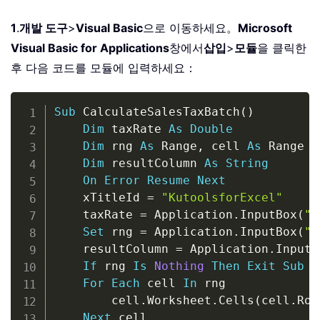
1
.
개발 도구
>
Visual Basic
으로 이동하세요。
Microsoft
Visual Basic for Applications
창에서
삽입
>
모듈
을 클릭한
후 다음 코드를 모듈에 입력하세요：
Copy
Sub
 CalculateSalesTaxBatch
(
)
Dim
 taxRate 
As
Double
Dim
 rng 
As
 Range
,
 cell 
As
 Range

Dim
 resultColumn 
As
String
On
Error
Resume
Next
    xTitleId 
=
"KutoolsforExcel"
    taxRate 
=
 Application
.
InputBox
(
"E
Set
 rng 
=
 Application
.
InputBox
(
"S
    resultColumn 
=
 Application
.
InputB
If
 rng 
Is
Nothing
Then
Exit
Sub
For
Each
 cell 
In
 rng

        cell
.
Worksheet
.
Cells
(
cell
.
Row
Next