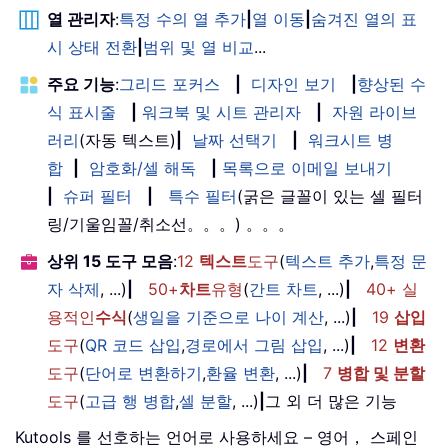
열 관리자
:
특정 수의 열 추가
|
열 이동
|
숨겨진 열의 표
시 상태 전환
|
범위 및 열 비교
...
주요 기능
:
그리드 포커스
|
디자인 보기
|
향상된 수
식 표시줄
|
워크북 및 시트 관리자
|
자원 라이브
러리
(자동 텍스트)
|
날짜 선택기
|
워크시트 병
합
|
암호화/셀 해독
|
목록으로 이메일 보내기
|
슈퍼 필터
|
특수 필터
(굵은 글꼴이 있는 셀 필터
링/기울임꼴/취소선。。。) 。。。
상위 15 도구 모음
:
12
텍스트
도구
(
텍스트 추가
,
특정 문
자 삭제
, ...)
|
50+
차트
유형
(
간트 차트
, ...)
|
40+ 실
용적인
수식
(
생일을 기준으로 나이 계산
, ...)
|
19
삽입
도구
(
QR 코드 삽입
,
경로에서 그림 삽입
, ...)
|
12
변환
도구
(
단어로 변환하기
,
환율 변환
, ...)
|
7
병합 및 분할
도구
(
고급 행 병합
,
셀 분할
, ...)
|
그 외 더 많은 기능
Kutools 를 선호하는 언어로 사용하세요 – 영어， 스페인