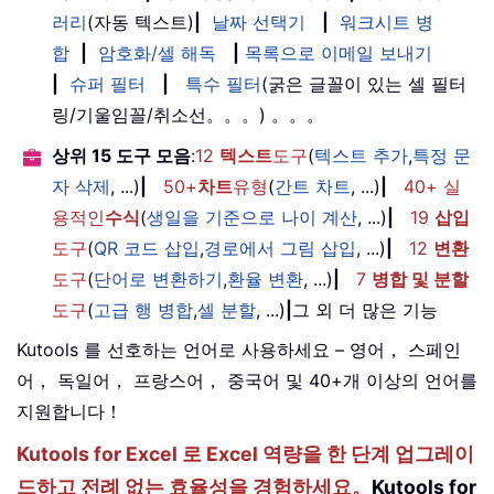
러리
(자동 텍스트)
|
날짜 선택기
|
워크시트 병
합
|
암호화/셀 해독
|
목록으로 이메일 보내기
|
슈퍼 필터
|
특수 필터
(굵은 글꼴이 있는 셀 필터
링/기울임꼴/취소선。。。) 。。。
상위 15 도구 모음
:
12
텍스트
도구
(
텍스트 추가
,
특정 문
자 삭제
, ...)
|
50+
차트
유형
(
간트 차트
, ...)
|
40+ 실
용적인
수식
(
생일을 기준으로 나이 계산
, ...)
|
19
삽입
도구
(
QR 코드 삽입
,
경로에서 그림 삽입
, ...)
|
12
변환
도구
(
단어로 변환하기
,
환율 변환
, ...)
|
7
병합 및 분할
도구
(
고급 행 병합
,
셀 분할
, ...)
|
그 외 더 많은 기능
Kutools 를 선호하는 언어로 사용하세요 – 영어， 스페인
어， 독일어， 프랑스어， 중국어 및 40+개 이상의 언어를
지원합니다！
Kutools for Excel 로 Excel 역량을 한 단계 업그레이
드하고 전례 없는 효율성을 경험하세요。
Kutools for