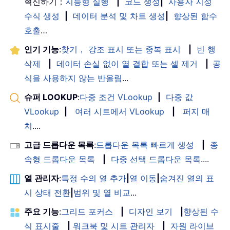
혁신하기：
지능형 실행
|
코드 생성
|
사용자 지정
수식 생성
|
데이터 분석 및 차트 생성
|
향상된 함수
호출
…
인기 기능
:
찾기， 강조 표시 또는 중복 표시
|
빈 행
삭제
|
데이터 손실 없이 열 결합 또는 셀 제거
|
공
식을 사용하지 않는 반올림
...
슈퍼 LOOKUP
:
다중 조건 VLookup
|
다중 값
VLookup
|
여러 시트에서 VLookup
|
퍼지 매
치
....
고급 드롭다운 목록
:
드롭다운 목록 빠르게 생성
|
종
속형 드롭다운 목록
|
다중 선택 드롭다운 목록
....
열 관리자
:
특정 수의 열 추가
|
열 이동
|
숨겨진 열의 표
시 상태 전환
|
범위 및 열 비교
...
주요 기능
:
그리드 포커스
|
디자인 보기
|
향상된 수
식 표시줄
|
워크북 및 시트 관리자
|
자원 라이브