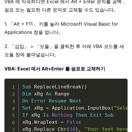
VBA 에 익숙하다면 Excel 에서 Alt + Enter 문자를 공백，
쉼표 또는 필요한 다른 문자로 교체할 수도 있습니다。
1. 「Alt + F11」 키를 눌러 Microsoft Visual Basic for
Applications 창을 엽니다。
2. 「삽입」 > 「모듈」을 클릭한 후 아래 VBA 코드를 새
모듈 창에 붙여넣습니다。
VBA: Excel 에서 Alt+Enter 를 쉼표로 교체하기
Copy
Sub
 ReplaceLineBreak
(
)
Dim
 xRg 
As
On
Error
Resume
Next
Set
 xRg 
=
 Application
.
InputBox
(
"Selec
If
 xRg 
Is
Nothing
Then
Exit
Sub
xRg
.
WrapText 
=
False
xRg
.
Replace Chr
(
10
)
,
"Your text here"