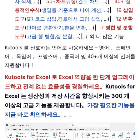
자 삭제
, ...)
|
50+
차트
유형
(
간트 차트
, ...)
|
40+ 실
용적인
수식
(
생일을 기준으로 나이 계산
, ...)
|
19
삽입
도구
(
QR 코드 삽입
,
경로에서 그림 삽입
, ...)
|
12
변환
도구
(
단어로 변환하기
,
환율 변환
, ...)
|
7
병합 및 분할
도구
(
고급 행 병합
,
셀 분할
, ...)
|
그 외 더 많은 기능
Kutools 를 선호하는 언어로 사용하세요 – 영어， 스페인
어， 독일어， 프랑스어， 중국어 및 40+개 이상의 언어를
지원합니다！
Kutools for Excel 로 Excel 역량을 한 단계 업그레이
드하고 전례 없는 효율성을 경험하세요。
Kutools for
Excel 는 생산성과 저장 시간을 향상시키는 300 개
이상의 고급 기능을 제공합니다。
가장 필요한 기능을
지금 바로 확인하세요。。。