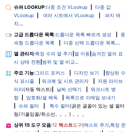
슈퍼 LOOKUP
:
다중 조건 VLookup
|
다중 값
VLookup
|
여러 시트에서 VLookup
|
퍼지 매
치
....
고급 드롭다운 목록
:
드롭다운 목록 빠르게 생성
|
종
속형 드롭다운 목록
|
다중 선택 드롭다운 목록
....
열 관리자
:
특정 수의 열 추가
|
열 이동
|
숨겨진 열의 표
시 상태 전환
|
범위 및 열 비교
...
주요 기능
:
그리드 포커스
|
디자인 보기
|
향상된 수
식 표시줄
|
워크북 및 시트 관리자
|
자원 라이브
러리
(자동 텍스트)
|
날짜 선택기
|
워크시트 병
합
|
암호화/셀 해독
|
목록으로 이메일 보내기
|
슈퍼 필터
|
특수 필터
(굵은 글꼴이 있는 셀 필터
링/기울임꼴/취소선。。。) 。。。
상위 15 도구 모음
:
12
텍스트
도구
(
텍스트 추가
,
특정 문