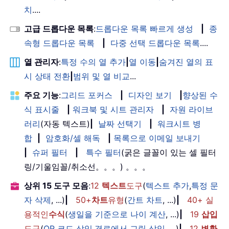
치
....
고급 드롭다운 목록
:
드롭다운 목록 빠르게 생성
|
종
속형 드롭다운 목록
|
다중 선택 드롭다운 목록
....
열 관리자
:
특정 수의 열 추가
|
열 이동
|
숨겨진 열의 표
시 상태 전환
|
범위 및 열 비교
...
주요 기능
:
그리드 포커스
|
디자인 보기
|
향상된 수
식 표시줄
|
워크북 및 시트 관리자
|
자원 라이브
러리
(자동 텍스트)
|
날짜 선택기
|
워크시트 병
합
|
암호화/셀 해독
|
목록으로 이메일 보내기
|
슈퍼 필터
|
특수 필터
(굵은 글꼴이 있는 셀 필터
링/기울임꼴/취소선。。。) 。。。
상위 15 도구 모음
:
12
텍스트
도구
(
텍스트 추가
,
특정 문
자 삭제
, ...)
|
50+
차트
유형
(
간트 차트
, ...)
|
40+ 실
용적인
수식
(
생일을 기준으로 나이 계산
, ...)
|
19
삽입
도구
(
QR 코드 삽입
,
경로에서 그림 삽입
, ...)
|
12
변환