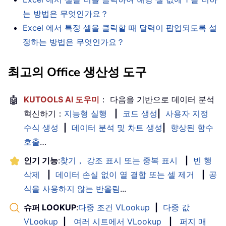
는 방법은 무엇인가요？
Excel 에서 특정 셀을 클릭할 때 달력이 팝업되도록 설
정하는 방법은 무엇인가요？
최고의 Office 생산성 도구
🤖
KUTOOLS AI 도우미
： 다음을 기반으로 데이터 분석
혁신하기：
지능형 실행
|
코드 생성
|
사용자 지정
수식 생성
|
데이터 분석 및 차트 생성
|
향상된 함수
호출
…
인기 기능
:
찾기， 강조 표시 또는 중복 표시
|
빈 행
삭제
|
데이터 손실 없이 열 결합 또는 셀 제거
|
공
식을 사용하지 않는 반올림
...
슈퍼 LOOKUP
:
다중 조건 VLookup
|
다중 값
VLookup
|
여러 시트에서 VLookup
|
퍼지 매