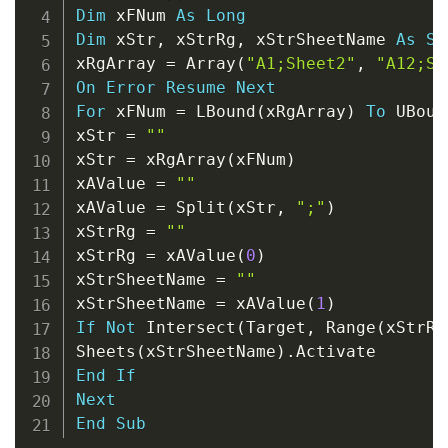
Dim
 xFNum 
As
Long
Dim
 xStr
,
 xStrRg
,
 xStrSheetName 
As
St
xRgArray 
=
 Array
(
"A1;Sheet2"
,
"A12;Sh
On
Error
Resume
Next
For
 xFNum 
=
 LBound
(
xRgArray
)
To
 UBoun
xStr 
=
""
xStr 
=
 xRgArray
(
xFNum
)
xAValue 
=
""
xAValue 
=
 Split
(
xStr
,
";"
)
xStrRg 
=
""
xStrRg 
=
 xAValue
(
0
)
xStrSheetName 
=
""
xStrSheetName 
=
 xAValue
(
1
)
If
Not
 Intersect
(
Target
,
 Range
(
xStrRg
Sheets
(
xStrSheetName
)
.
End
If
Next
End
Sub