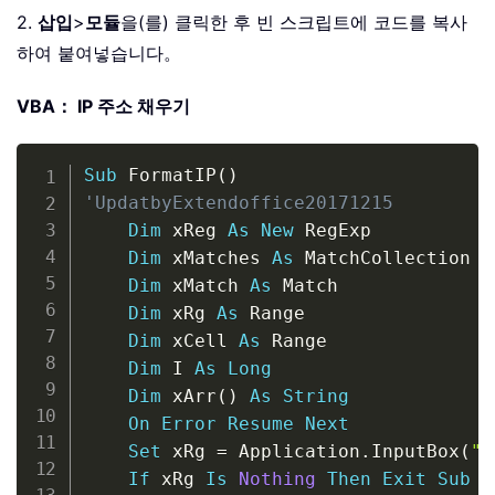
2.
삽입
>
모듈
을(를) 클릭한 후 빈 스크립트에 코드를 복사
하여 붙여넣습니다。
VBA： IP 주소 채우기
Copy
Sub
 FormatIP
(
)
'UpdatbyExtendoffice20171215
Dim
 xReg 
As
New
 RegExp

Dim
 xMatches 
As
 MatchCollection

Dim
 xMatch 
As
 Match

Dim
 xRg 
As
 Range

Dim
 xCell 
As
 Range

Dim
 I 
As
Long
Dim
 xArr
(
)
As
String
On
Error
Resume
Next
Set
 xRg 
=
 Application
.
InputBox
(
"S
If
 xRg 
Is
Nothing
Then
Exit
Sub