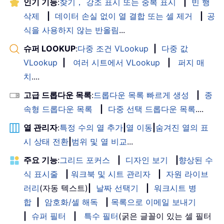
인기 기능
:
찾기， 강조 표시 또는 중복 표시
|
빈 행
삭제
|
데이터 손실 없이 열 결합 또는 셀 제거
|
공
식을 사용하지 않는 반올림
...
슈퍼 LOOKUP
:
다중 조건 VLookup
|
다중 값
VLookup
|
여러 시트에서 VLookup
|
퍼지 매
치
....
고급 드롭다운 목록
:
드롭다운 목록 빠르게 생성
|
종
속형 드롭다운 목록
|
다중 선택 드롭다운 목록
....
열 관리자
:
특정 수의 열 추가
|
열 이동
|
숨겨진 열의 표
시 상태 전환
|
범위 및 열 비교
...
주요 기능
:
그리드 포커스
|
디자인 보기
|
향상된 수
식 표시줄
|
워크북 및 시트 관리자
|
자원 라이브
러리
(자동 텍스트)
|
날짜 선택기
|
워크시트 병
합
|
암호화/셀 해독
|
목록으로 이메일 보내기
|
슈퍼 필터
|
특수 필터
(굵은 글꼴이 있는 셀 필터