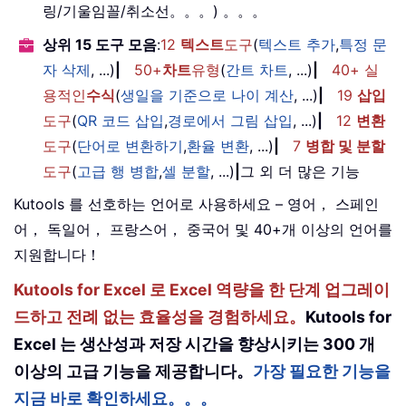
링/기울임꼴/취소선。。。) 。。。
상위 15 도구 모음
:
12
텍스트
도구
(
텍스트 추가
,
특정 문
자 삭제
, ...)
|
50+
차트
유형
(
간트 차트
, ...)
|
40+ 실
용적인
수식
(
생일을 기준으로 나이 계산
, ...)
|
19
삽입
도구
(
QR 코드 삽입
,
경로에서 그림 삽입
, ...)
|
12
변환
도구
(
단어로 변환하기
,
환율 변환
, ...)
|
7
병합 및 분할
도구
(
고급 행 병합
,
셀 분할
, ...)
|
그 외 더 많은 기능
Kutools 를 선호하는 언어로 사용하세요 – 영어， 스페인
어， 독일어， 프랑스어， 중국어 및 40+개 이상의 언어를
지원합니다！
Kutools for Excel 로 Excel 역량을 한 단계 업그레이
드하고 전례 없는 효율성을 경험하세요。
Kutools for
Excel 는 생산성과 저장 시간을 향상시키는 300 개
이상의 고급 기능을 제공합니다。
가장 필요한 기능을
지금 바로 확인하세요。。。