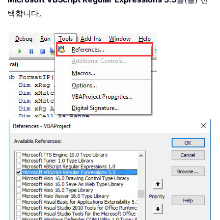
End
With
택합니다。
End
Sub