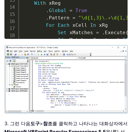
With
 xReg

.
Global
=
True
.
Pattern 
=
"\d{1,3}\.+\d{1,3}
For
Each
 xCell 
In
 xRg

Set
 xMatches 
=
.
Execute
(
x
If
 xMatches
.
Count 
=
0
The
For
Each
 xMatch 
In
 xMatche
                xArr 
=
 Split
(
xMatch
,
For
 I 
=
0
To
 UBound
(
x
                    xArr
(
I
)
=
 Right
(
"
If
 I 
<
>
 UBound
(
xA
                        xArr
(
I
)
=
 xAr
End
If
Next
Next
            xCell
.
Value 
=
 Join
(
xArr
,
xBreak
:
3. 그런 다음
도구
>
참조
를 클릭하고 나타나는 대화상자에서
Next
Microsoft VBScript Regular Expressions 5.5
을(를) 선