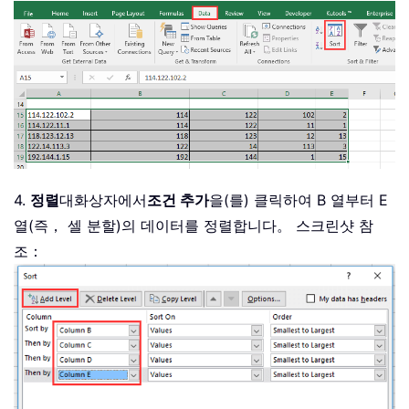
4.
정렬
대화상자에서
조건 추가
을(를) 클릭하여 B 열부터 E
열(즉， 셀 분할)의 데이터를 정렬합니다。 스크린샷 참
조：