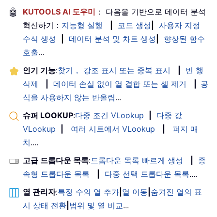
🤖
KUTOOLS AI 도우미
： 다음을 기반으로 데이터 분석
혁신하기：
지능형 실행
|
코드 생성
|
사용자 지정
수식 생성
|
데이터 분석 및 차트 생성
|
향상된 함수
호출
…
인기 기능
:
찾기， 강조 표시 또는 중복 표시
|
빈 행
삭제
|
데이터 손실 없이 열 결합 또는 셀 제거
|
공
식을 사용하지 않는 반올림
...
슈퍼 LOOKUP
:
다중 조건 VLookup
|
다중 값
VLookup
|
여러 시트에서 VLookup
|
퍼지 매
치
....
고급 드롭다운 목록
:
드롭다운 목록 빠르게 생성
|
종
속형 드롭다운 목록
|
다중 선택 드롭다운 목록
....
열 관리자
:
특정 수의 열 추가
|
열 이동
|
숨겨진 열의 표
시 상태 전환
|
범위 및 열 비교
...