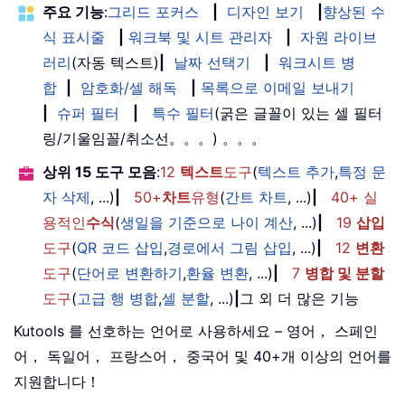
주요 기능
:
그리드 포커스
|
디자인 보기
|
향상된 수
식 표시줄
|
워크북 및 시트 관리자
|
자원 라이브
러리
(자동 텍스트)
|
날짜 선택기
|
워크시트 병
합
|
암호화/셀 해독
|
목록으로 이메일 보내기
|
슈퍼 필터
|
특수 필터
(굵은 글꼴이 있는 셀 필터
링/기울임꼴/취소선。。。) 。。。
상위 15 도구 모음
:
12
텍스트
도구
(
텍스트 추가
,
특정 문
자 삭제
, ...)
|
50+
차트
유형
(
간트 차트
, ...)
|
40+ 실
용적인
수식
(
생일을 기준으로 나이 계산
, ...)
|
19
삽입
도구
(
QR 코드 삽입
,
경로에서 그림 삽입
, ...)
|
12
변환
도구
(
단어로 변환하기
,
환율 변환
, ...)
|
7
병합 및 분할
도구
(
고급 행 병합
,
셀 분할
, ...)
|
그 외 더 많은 기능
Kutools 를 선호하는 언어로 사용하세요 – 영어， 스페인
어， 독일어， 프랑스어， 중국어 및 40+개 이상의 언어를
지원합니다！