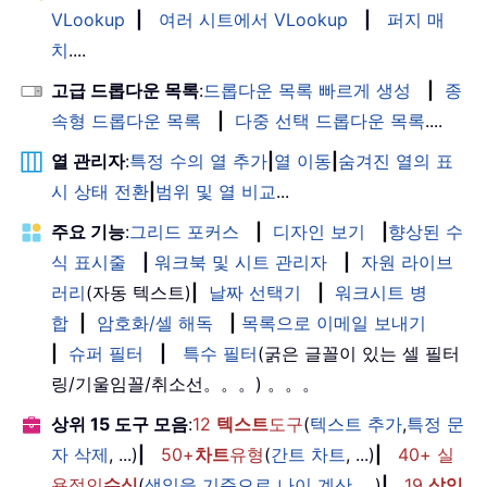
VLookup
|
여러 시트에서 VLookup
|
퍼지 매
치
....
고급 드롭다운 목록
:
드롭다운 목록 빠르게 생성
|
종
속형 드롭다운 목록
|
다중 선택 드롭다운 목록
....
열 관리자
:
특정 수의 열 추가
|
열 이동
|
숨겨진 열의 표
시 상태 전환
|
범위 및 열 비교
...
주요 기능
:
그리드 포커스
|
디자인 보기
|
향상된 수
식 표시줄
|
워크북 및 시트 관리자
|
자원 라이브
러리
(자동 텍스트)
|
날짜 선택기
|
워크시트 병
합
|
암호화/셀 해독
|
목록으로 이메일 보내기
|
슈퍼 필터
|
특수 필터
(굵은 글꼴이 있는 셀 필터
링/기울임꼴/취소선。。。) 。。。
상위 15 도구 모음
:
12
텍스트
도구
(
텍스트 추가
,
특정 문
자 삭제
, ...)
|
50+
차트
유형
(
간트 차트
, ...)
|
40+ 실
용적인
수식
(
생일을 기준으로 나이 계산
, ...)
|
19
삽입