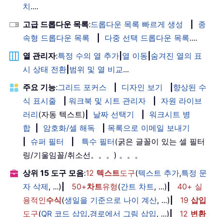
치
....
고급 드롭다운 목록
:
드롭다운 목록 빠르게 생성
|
종
속형 드롭다운 목록
|
다중 선택 드롭다운 목록
....
열 관리자
:
특정 수의 열 추가
|
열 이동
|
숨겨진 열의 표
시 상태 전환
|
범위 및 열 비교
...
주요 기능
:
그리드 포커스
|
디자인 보기
|
향상된 수
식 표시줄
|
워크북 및 시트 관리자
|
자원 라이브
러리
(자동 텍스트)
|
날짜 선택기
|
워크시트 병
합
|
암호화/셀 해독
|
목록으로 이메일 보내기
|
슈퍼 필터
|
특수 필터
(굵은 글꼴이 있는 셀 필터
링/기울임꼴/취소선。。。) 。。。
상위 15 도구 모음
:
12
텍스트
도구
(
텍스트 추가
,
특정 문
자 삭제
, ...)
|
50+
차트
유형
(
간트 차트
, ...)
|
40+ 실
용적인
수식
(
생일을 기준으로 나이 계산
, ...)
|
19
삽입
도구
(
QR 코드 삽입
,
경로에서 그림 삽입
, ...)
|
12
변환