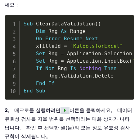
세요：
Copy
Sub
 ClearDataValidation
(
)
Dim
 Rng 
As
 Range

On
Error
Resume
Next
    xTitleId 
=
"KutoolsforExcel"
Set
 Rng 
=
 Application
.
Selection

Set
 Rng 
=
 Application
.
InputBox
(
"S
If
Not
 Rng 
Is
Nothing
Then
        Rng
.
Validation
.
Delete

End
If
End
Sub
2
。 매크로를 실행하려면
버튼을 클릭하세요。 데이터
유효성 검사를 지울 범위를 선택하라는 대화 상자가 나타
납니다。 확인 후 선택한 셀(들)의 모든 정보 유효성 검사
규칙이 삭제됩니다。