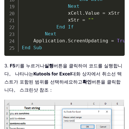
Next
                xCell
.
Value 
=
 xStr

                xStr 
=
""
End
If
Next
    Application
.
ScreenUpdating 
=
True
End
Sub
3.
F5
키를 누르거나
실행
버튼을 클릭하여 코드를 실행합니
다。 나타나는
Kutools for Excel
대화 상자에서 취소선 텍
스트가 포함된 범위를 선택하세요하고
확인
버튼을 클릭합
니다。 스크린샷 참조：