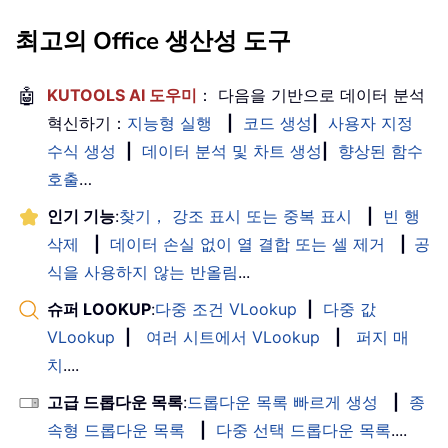
최고의 Office 생산성 도구
🤖
KUTOOLS AI 도우미
： 다음을 기반으로 데이터 분석
혁신하기：
지능형 실행
|
코드 생성
|
사용자 지정
수식 생성
|
데이터 분석 및 차트 생성
|
향상된 함수
호출
…
인기 기능
:
찾기， 강조 표시 또는 중복 표시
|
빈 행
삭제
|
데이터 손실 없이 열 결합 또는 셀 제거
|
공
식을 사용하지 않는 반올림
...
슈퍼 LOOKUP
:
다중 조건 VLookup
|
다중 값
VLookup
|
여러 시트에서 VLookup
|
퍼지 매
치
....
고급 드롭다운 목록
:
드롭다운 목록 빠르게 생성
|
종
속형 드롭다운 목록
|
다중 선택 드롭다운 목록
....