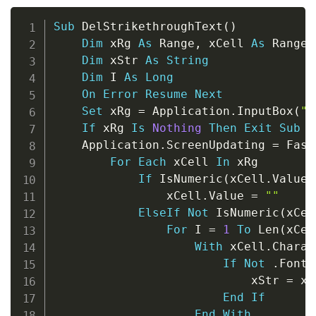
Copy
Sub
 DelStrikethroughText
(
)
Dim
 xRg 
As
 Range
,
 xCell 
As
 Range

Dim
 xStr 
As
String
Dim
 I 
As
Long
On
Error
Resume
Next
Set
 xRg 
=
 Application
.
InputBox
(
"P
If
 xRg 
Is
Nothing
Then
Exit
Sub
    Application
.
ScreenUpdating 
=
 Fase

For
Each
 xCell 
In
 xRg

If
 IsNumeric
(
xCell
.
Value
)
                xCell
.
Value 
=
""
ElseIf
Not
 IsNumeric
(
xCel
For
 I 
=
1
To
 Len
(
xCel
With
 xCell
.
Charac
If
Not
.
Font
.
                            xStr 
=
 xS
End
If
End
With