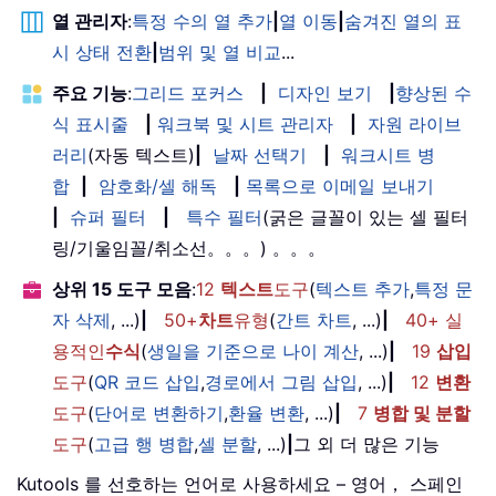
열 관리자
:
특정 수의 열 추가
|
열 이동
|
숨겨진 열의 표
시 상태 전환
|
범위 및 열 비교
...
주요 기능
:
그리드 포커스
|
디자인 보기
|
향상된 수
식 표시줄
|
워크북 및 시트 관리자
|
자원 라이브
러리
(자동 텍스트)
|
날짜 선택기
|
워크시트 병
합
|
암호화/셀 해독
|
목록으로 이메일 보내기
|
슈퍼 필터
|
특수 필터
(굵은 글꼴이 있는 셀 필터
링/기울임꼴/취소선。。。) 。。。
상위 15 도구 모음
:
12
텍스트
도구
(
텍스트 추가
,
특정 문
자 삭제
, ...)
|
50+
차트
유형
(
간트 차트
, ...)
|
40+ 실
용적인
수식
(
생일을 기준으로 나이 계산
, ...)
|
19
삽입
도구
(
QR 코드 삽입
,
경로에서 그림 삽입
, ...)
|
12
변환
도구
(
단어로 변환하기
,
환율 변환
, ...)
|
7
병합 및 분할
도구
(
고급 행 병합
,
셀 분할
, ...)
|
그 외 더 많은 기능
Kutools 를 선호하는 언어로 사용하세요 – 영어， 스페인