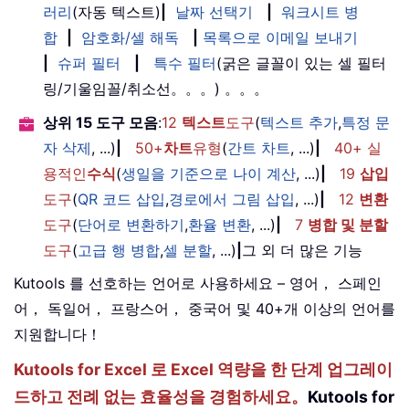
러리
(자동 텍스트)
|
날짜 선택기
|
워크시트 병
합
|
암호화/셀 해독
|
목록으로 이메일 보내기
|
슈퍼 필터
|
특수 필터
(굵은 글꼴이 있는 셀 필터
링/기울임꼴/취소선。。。) 。。。
상위 15 도구 모음
:
12
텍스트
도구
(
텍스트 추가
,
특정 문
자 삭제
, ...)
|
50+
차트
유형
(
간트 차트
, ...)
|
40+ 실
용적인
수식
(
생일을 기준으로 나이 계산
, ...)
|
19
삽입
도구
(
QR 코드 삽입
,
경로에서 그림 삽입
, ...)
|
12
변환
도구
(
단어로 변환하기
,
환율 변환
, ...)
|
7
병합 및 분할
도구
(
고급 행 병합
,
셀 분할
, ...)
|
그 외 더 많은 기능
Kutools 를 선호하는 언어로 사용하세요 – 영어， 스페인
어， 독일어， 프랑스어， 중국어 및 40+개 이상의 언어를
지원합니다！
Kutools for Excel 로 Excel 역량을 한 단계 업그레이
드하고 전례 없는 효율성을 경험하세요。
Kutools for