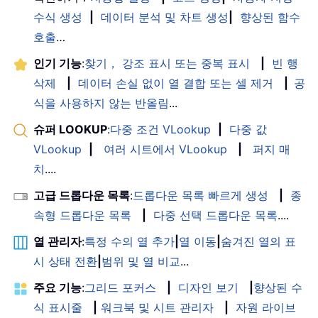
수식 생성
|
데이터 분석 및 차트 생성
|
향상된 함수
호출
…
인기 기능
:
찾기， 강조 표시 또는 중복 표시
|
빈 행
삭제
|
데이터 손실 없이 열 결합 또는 셀 제거
|
공
식을 사용하지 않는 반올림
...
슈퍼 LOOKUP
:
다중 조건 VLookup
|
다중 값
VLookup
|
여러 시트에서 VLookup
|
퍼지 매
치
....
고급 드롭다운 목록
:
드롭다운 목록 빠르게 생성
|
종
속형 드롭다운 목록
|
다중 선택 드롭다운 목록
....
열 관리자
:
특정 수의 열 추가
|
열 이동
|
숨겨진 열의 표
시 상태 전환
|
범위 및 열 비교
...
주요 기능
:
그리드 포커스
|
디자인 보기
|
향상된 수
식 표시줄
|
워크북 및 시트 관리자
|
자원 라이브