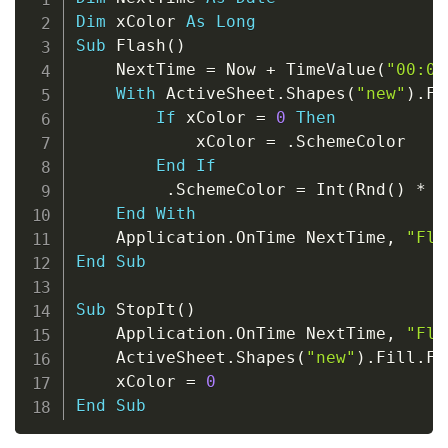
Dim
 xColor 
As
Long
Sub
 Flash
(
)
    NextTime 
=
 Now 
+
 TimeValue
(
"00:00
With
 ActiveSheet
.
Shapes
(
"new"
)
.
Fi
If
 xColor 
=
0
Then
            xColor 
=
.
SchemeColor

End
If
.
SchemeColor 
=
 Int
(
Rnd
(
)
*
5
End
With
    Application
.
OnTime NextTime
,
"Fla
End
Sub
Sub
 StopIt
(
)
    Application
.
OnTime NextTime
,
"Fla
    ActiveSheet
.
Shapes
(
"new"
)
.
Fill
.
Fo
    xColor 
=
0
End
Sub