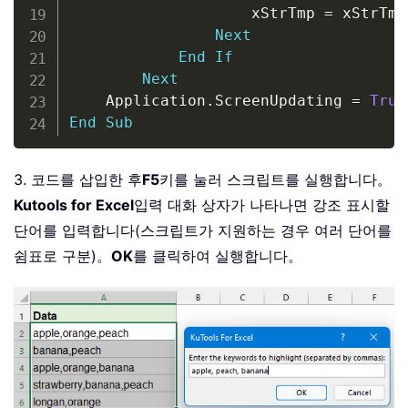
                    xStrTmp 
=
 xStrTmp
Next
End
If
Next
    Application
.
ScreenUpdating 
=
True
End
Sub
3. 코드를 삽입한 후
F5
키를 눌러 스크립트를 실행합니다。
Kutools for Excel
입력 대화 상자가 나타나면 강조 표시할
단어를 입력합니다(스크립트가 지원하는 경우 여러 단어를
쉼표로 구분)。
OK
를 클릭하여 실행합니다。