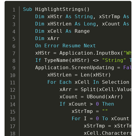
Copy
Sub
 HighlightStrings
(
)
Dim
 xHStr 
As
String
,
 xStrTmp 
As
S
Dim
 xHStrLen 
As
Long
,
 xCount 
As
L
Dim
 xCell 
As
 Range

Dim
 xArr

On
Error
Resume
Next
    xHStr 
=
 Application
.
InputBox
(
"Wha
If
 TypeName
(
xHStr
)
<
>
"String"
Th
    Application
.
ScreenUpdating 
=
Fals
        xHStrLen 
=
 Len
(
xHStr
)
For
Each
 xCell 
In
 Selection

            xArr 
=
 Split
(
xCell
.
Value
,
            xCount 
=
 UBound
(
xArr
)
If
 xCount 
>
0
Then
                xStrTmp 
=
""
For
 I 
=
0
To
 xCount 
-
                    xStrTmp 
=
 xStrTmp
                    xCell
.
Characters
(