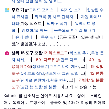
시 상태 전환
|
범위 및 열 비교
...
주요 기능
:
그리드 포커스
|
디자인 보기
|
향상된 수
식 표시줄
|
워크북 및 시트 관리자
|
자원 라이브
러리
(자동 텍스트)
|
날짜 선택기
|
워크시트 병
합
|
암호화/셀 해독
|
목록으로 이메일 보내기
|
슈퍼 필터
|
특수 필터
(굵은 글꼴이 있는 셀 필터
링/기울임꼴/취소선。。。) 。。。
상위 15 도구 모음
:
12
텍스트
도구
(
텍스트 추가
,
특정 문
자 삭제
, ...)
|
50+
차트
유형
(
간트 차트
, ...)
|
40+ 실
용적인
수식
(
생일을 기준으로 나이 계산
, ...)
|
19
삽입
도구
(
QR 코드 삽입
,
경로에서 그림 삽입
, ...)
|
12
변환
도구
(
단어로 변환하기
,
환율 변환
, ...)
|
7
병합 및 분할
도구
(
고급 행 병합
,
셀 분할
, ...)
|
그 외 더 많은 기능
Kutools 를 선호하는 언어로 사용하세요 – 영어， 스페인
어， 독일어， 프랑스어， 중국어 및 40+개 이상의 언어를