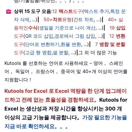
링/기울임꼴/취소선。。。) 。。。
상위 15 도구 모음
:
12
텍스트
도구
(
텍스트 추가
,
특정 문
자 삭제
, ...)
|
50+
차트
유형
(
간트 차트
, ...)
|
40+ 실
용적인
수식
(
생일을 기준으로 나이 계산
, ...)
|
19
삽입
도구
(
QR 코드 삽입
,
경로에서 그림 삽입
, ...)
|
12
변환
도구
(
단어로 변환하기
,
환율 변환
, ...)
|
7
병합 및 분할
도구
(
고급 행 병합
,
셀 분할
, ...)
|
그 외 더 많은 기능
Kutools 를 선호하는 언어로 사용하세요 – 영어， 스페인
어， 독일어， 프랑스어， 중국어 및 40+개 이상의 언어를
지원합니다！
Kutools for Excel 로 Excel 역량을 한 단계 업그레이
드하고 전례 없는 효율성을 경험하세요。
Kutools for
Excel 는 생산성과 저장 시간을 향상시키는 300 개
이상의 고급 기능을 제공합니다。
가장 필요한 기능을
지금 바로 확인하세요。。。