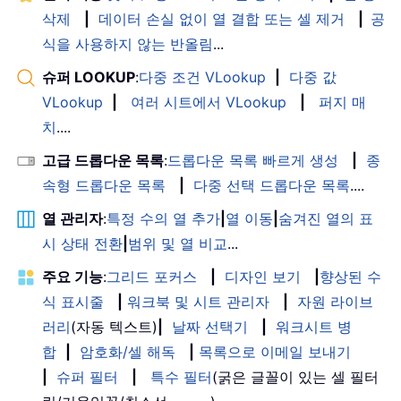
삭제
|
데이터 손실 없이 열 결합 또는 셀 제거
|
공
식을 사용하지 않는 반올림
...
슈퍼 LOOKUP
:
다중 조건 VLookup
|
다중 값
VLookup
|
여러 시트에서 VLookup
|
퍼지 매
치
....
고급 드롭다운 목록
:
드롭다운 목록 빠르게 생성
|
종
속형 드롭다운 목록
|
다중 선택 드롭다운 목록
....
열 관리자
:
특정 수의 열 추가
|
열 이동
|
숨겨진 열의 표
시 상태 전환
|
범위 및 열 비교
...
주요 기능
:
그리드 포커스
|
디자인 보기
|
향상된 수
식 표시줄
|
워크북 및 시트 관리자
|
자원 라이브
러리
(자동 텍스트)
|
날짜 선택기
|
워크시트 병
합
|
암호화/셀 해독
|
목록으로 이메일 보내기
|
슈퍼 필터
|
특수 필터
(굵은 글꼴이 있는 셀 필터