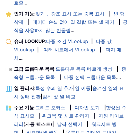
호출
…
인기 기능
:
찾기， 강조 표시 또는 중복 표시
|
빈 행
삭제
|
데이터 손실 없이 열 결합 또는 셀 제거
|
공
식을 사용하지 않는 반올림
...
슈퍼 LOOKUP
:
다중 조건 VLookup
|
다중 값
VLookup
|
여러 시트에서 VLookup
|
퍼지 매
치
....
고급 드롭다운 목록
:
드롭다운 목록 빠르게 생성
|
종
속형 드롭다운 목록
|
다중 선택 드롭다운 목록
....
열 관리자
:
특정 수의 열 추가
|
열 이동
|
숨겨진 열의 표
시 상태 전환
|
범위 및 열 비교
...
주요 기능
:
그리드 포커스
|
디자인 보기
|
향상된 수
식 표시줄
|
워크북 및 시트 관리자
|
자원 라이브
러리
(자동 텍스트)
|
날짜 선택기
|
워크시트 병
합
|
암호화/셀 해독
|
목록으로 이메일 보내기