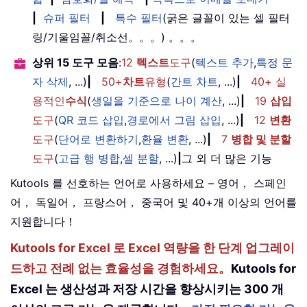
|
슈퍼 필터
|
특수 필터
(굵은 글꼴이 있는 셀 필터
링/기울임꼴/취소선。。。) 。。。
상위 15 도구 모음
:
12
텍스트
도구
(
텍스트 추가
,
특정 문
자 삭제
, ...)
|
50+
차트
유형
(
간트 차트
, ...)
|
40+ 실
용적인
수식
(
생일을 기준으로 나이 계산
, ...)
|
19
삽입
도구
(
QR 코드 삽입
,
경로에서 그림 삽입
, ...)
|
12
변환
도구
(
단어로 변환하기
,
환율 변환
, ...)
|
7
병합 및 분할
도구
(
고급 행 병합
,
셀 분할
, ...)
|
그 외 더 많은 기능
Kutools 를 선호하는 언어로 사용하세요 – 영어， 스페인
어， 독일어， 프랑스어， 중국어 및 40+개 이상의 언어를
지원합니다！
Kutools for Excel 로 Excel 역량을 한 단계 업그레이
드하고 전례 없는 효율성을 경험하세요。
Kutools for
Excel 는 생산성과 저장 시간을 향상시키는 300 개