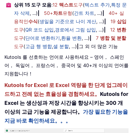
상위 15 도구 모음
:
12
텍스트
도구
(
텍스트 추가
,
특정 문
자 삭제
, ...)
|
50+
차트
유형
(
간트 차트
, ...)
|
40+ 실
용적인
수식
(
생일을 기준으로 나이 계산
, ...)
|
19
삽입
도구
(
QR 코드 삽입
,
경로에서 그림 삽입
, ...)
|
12
변환
도구
(
단어로 변환하기
,
환율 변환
, ...)
|
7
병합 및 분할
도구
(
고급 행 병합
,
셀 분할
, ...)
|
그 외 더 많은 기능
Kutools 를 선호하는 언어로 사용하세요 – 영어， 스페인
어， 독일어， 프랑스어， 중국어 및 40+개 이상의 언어를
지원합니다！
Kutools for Excel 로 Excel 역량을 한 단계 업그레이
드하고 전례 없는 효율성을 경험하세요。
Kutools for
Excel 는 생산성과 저장 시간을 향상시키는 300 개
이상의 고급 기능을 제공합니다。
가장 필요한 기능을
지금 바로 확인하세요。。。