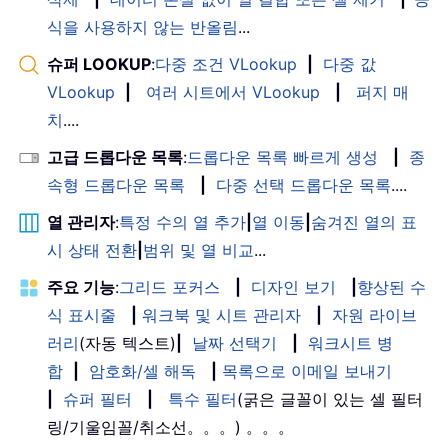
식을 사용하지 않는 반올림
...
슈퍼 LOOKUP
:
다중 조건 VLookup
|
다중 값
VLookup
|
여러 시트에서 VLookup
|
퍼지 매
치
....
고급 드롭다운 목록
:
드롭다운 목록 빠르게 생성
|
종
속형 드롭다운 목록
|
다중 선택 드롭다운 목록
....
열 관리자
:
특정 수의 열 추가
|
열 이동
|
숨겨진 열의 표
시 상태 전환
|
범위 및 열 비교
...
주요 기능
:
그리드 포커스
|
디자인 보기
|
향상된 수
식 표시줄
|
워크북 및 시트 관리자
|
자원 라이브
러리
(자동 텍스트)
|
날짜 선택기
|
워크시트 병
합
|
암호화/셀 해독
|
목록으로 이메일 보내기
|
슈퍼 필터
|
특수 필터
(굵은 글꼴이 있는 셀 필터
링/기울임꼴/취소선。。。) 。。。