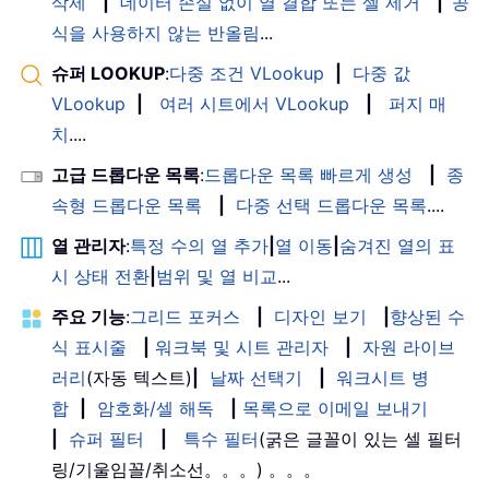
삭제
|
데이터 손실 없이 열 결합 또는 셀 제거
|
공
식을 사용하지 않는 반올림
...
슈퍼 LOOKUP
:
다중 조건 VLookup
|
다중 값
VLookup
|
여러 시트에서 VLookup
|
퍼지 매
치
....
고급 드롭다운 목록
:
드롭다운 목록 빠르게 생성
|
종
속형 드롭다운 목록
|
다중 선택 드롭다운 목록
....
열 관리자
:
특정 수의 열 추가
|
열 이동
|
숨겨진 열의 표
시 상태 전환
|
범위 및 열 비교
...
주요 기능
:
그리드 포커스
|
디자인 보기
|
향상된 수
식 표시줄
|
워크북 및 시트 관리자
|
자원 라이브
러리
(자동 텍스트)
|
날짜 선택기
|
워크시트 병
합
|
암호화/셀 해독
|
목록으로 이메일 보내기
|
슈퍼 필터
|
특수 필터
(굵은 글꼴이 있는 셀 필터
링/기울임꼴/취소선。。。) 。。。