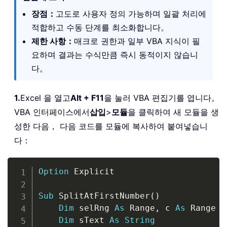
장점：
고도로 사용자 정의 가능하며 일괄 처리에
적합하고 수동 단계를 최소화합니다。
제한 사항：
매크로 권한과 일부 VBA 지식이 필
요하며 결과는 수식만큼 즉시 동적이지 않습니
다。
1.
Excel 을 열고
Alt + F11
을 눌러 VBA 편집기를 엽니다。
VBA 인터페이스에서
삽입
>
모듈
을 클릭하여 새 모듈을 생
성한 다음， 다음 코드를 모듈에 복사하여 붙여넣습니
다：
Copy
Option
 Explicit

Sub
 SplitAtFirstNumber
(
)
Dim
 selRng 
As
 Range
,
 c 
As
 Range

Dim
 sText 
As
String