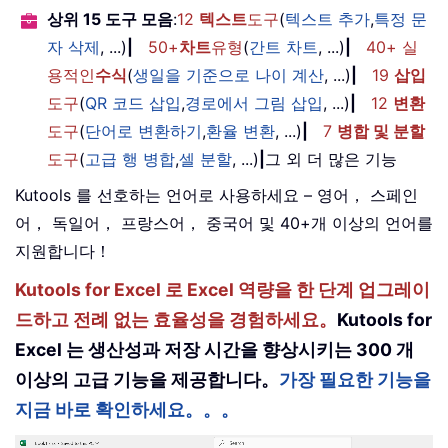
상위 15 도구 모음
:
12
텍스트
도구
(
텍스트 추가
,
특정 문
자 삭제
, ...)
|
50+
차트
유형
(
간트 차트
, ...)
|
40+ 실
용적인
수식
(
생일을 기준으로 나이 계산
, ...)
|
19
삽입
도구
(
QR 코드 삽입
,
경로에서 그림 삽입
, ...)
|
12
변환
도구
(
단어로 변환하기
,
환율 변환
, ...)
|
7
병합 및 분할
도구
(
고급 행 병합
,
셀 분할
, ...)
|
그 외 더 많은 기능
Kutools 를 선호하는 언어로 사용하세요 – 영어， 스페인
어， 독일어， 프랑스어， 중국어 및 40+개 이상의 언어를
지원합니다！
Kutools for Excel 로 Excel 역량을 한 단계 업그레이
드하고 전례 없는 효율성을 경험하세요。
Kutools for
Excel 는 생산성과 저장 시간을 향상시키는 300 개
이상의 고급 기능을 제공합니다。
가장 필요한 기능을
지금 바로 확인하세요。。。