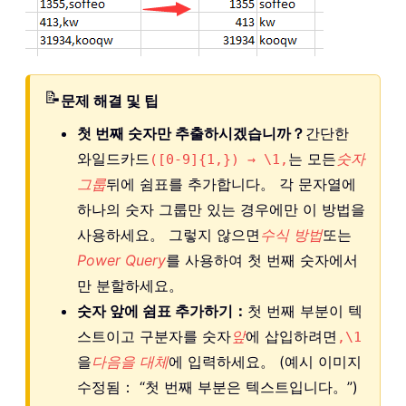
📝
문제 해결 및 팁
첫 번째 숫자만 추출하시겠습니까？
간단한
와일드카드
는 모든
숫자
([0-9]{1,}) → \1,
그룹
뒤에 쉼표를 추가합니다。 각 문자열에
하나의 숫자 그룹만 있는 경우에만 이 방법을
사용하세요。 그렇지 않으면
수식 방법
또는
Power Query
를 사용하여 첫 번째 숫자에서
만 분할하세요。
숫자 앞에 쉼표 추가하기：
첫 번째 부분이 텍
스트이고 구분자를 숫자
앞
에 삽입하려면
,\1
을
다음을 대체
에 입력하세요。 (예시 이미지
수정됨： “첫 번째 부분은 텍스트입니다。”)