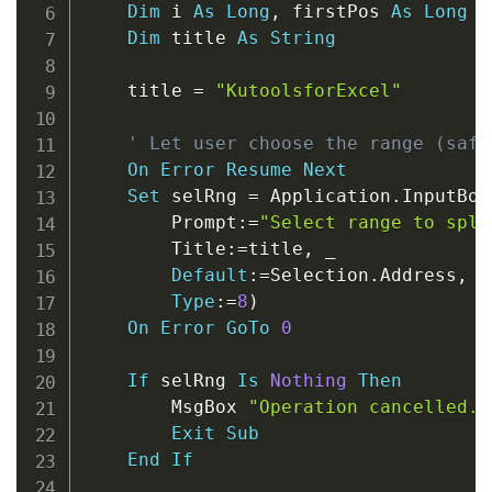
Dim
 i 
As
Long
,
 firstPos 
As
Long
Dim
 title 
As
String
    title 
=
"KutoolsforExcel"
' Let user choose the range (safe
On
Error
Resume
Next
Set
 selRng 
=
 Application
.
InputBox
        Prompt
:
=
"Select range to spli
        Title
:
=
title
,
_
Default
:
=
Selection
.
Address
,
_
Type
:
=
8
)
On
Error
GoTo
0
If
 selRng 
Is
Nothing
Then
        MsgBox 
"Operation cancelled."
Exit
Sub
End
If