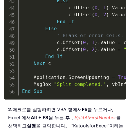
Else
                c
.
Offset
(
0
,
1
)
.
Value 
                c
.
Offset
(
0
,
2
)
.
Value 
End
If
Else
' Blank or error cells: c
            c
.
Offset
(
0
,
1
)
.
Value 
=
 c
.
            c
.
Offset
(
0
,
2
)
.
Value 
=
""
End
If
Next
 c

    Application
.
ScreenUpdating 
=
True
    MsgBox 
"Split completed."
,
End
Sub
2.
매크로를 실행하려면 VBA 창에서
F5
를 누르거나,
Excel 에서
Alt + F8
을 누른 후，
SplitAtFirstNumber
를
선택하고
실행
을 클릭합니다。 “KutoolsforExcel”이라는