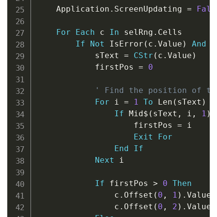
    Application
.
ScreenUpdating 
=
Fals
For
Each
 c 
In
 selRng
.
Cells

If
Not
 IsError
(
c
.
Value
)
And
 L
            sText 
=
CStr
(
c
.
Value
)
            firstPos 
=
0
' Find the position of th
For
 i 
=
1
To
 Len
(
sText
)
If
 Mid
$
(
sText
,
 i
,
1
)
                    firstPos 
=
 i

Exit
For
End
If
Next
 i

If
 firstPos 
>
0
Then
                c
.
Offset
(
0
,
1
)
.
Value 
                c
.
Offset
(
0
,
2
)
.
Value 