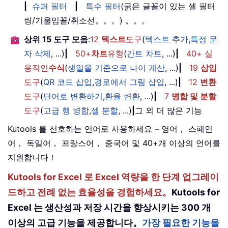
|
슈퍼 필터
|
특수 필터
(굵은 글꼴이 있는 셀 필터
링/기울임꼴/취소선。。。) 。。。
상위 15 도구 모음
:
12
텍스트
도구
(
텍스트 추가
,
특정 문
자 삭제
, ...)
|
50+
차트
유형
(
간트 차트
, ...)
|
40+ 실
용적인
수식
(
생일을 기준으로 나이 계산
, ...)
|
19
삽입
도구
(
QR 코드 삽입
,
경로에서 그림 삽입
, ...)
|
12
변환
도구
(
단어로 변환하기
,
환율 변환
, ...)
|
7
병합 및 분할
도구
(
고급 행 병합
,
셀 분할
, ...)
|
그 외 더 많은 기능
Kutools 를 선호하는 언어로 사용하세요 – 영어， 스페인
어， 독일어， 프랑스어， 중국어 및 40+개 이상의 언어를
지원합니다！
Kutools for Excel 로 Excel 역량을 한 단계 업그레이
드하고 전례 없는 효율성을 경험하세요。
Kutools for
Excel 는 생산성과 저장 시간을 향상시키는 300 개
이상의 고급 기능을 제공합니다。
가장 필요한 기능을