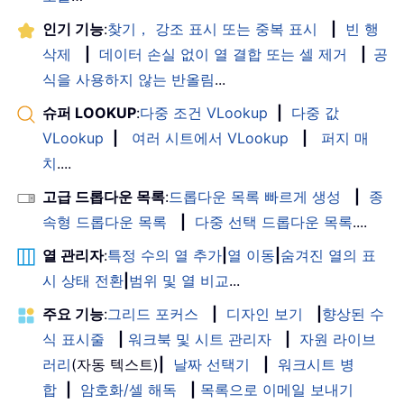
인기 기능
:
찾기， 강조 표시 또는 중복 표시
|
빈 행
삭제
|
데이터 손실 없이 열 결합 또는 셀 제거
|
공
식을 사용하지 않는 반올림
...
슈퍼 LOOKUP
:
다중 조건 VLookup
|
다중 값
VLookup
|
여러 시트에서 VLookup
|
퍼지 매
치
....
고급 드롭다운 목록
:
드롭다운 목록 빠르게 생성
|
종
속형 드롭다운 목록
|
다중 선택 드롭다운 목록
....
열 관리자
:
특정 수의 열 추가
|
열 이동
|
숨겨진 열의 표
시 상태 전환
|
범위 및 열 비교
...
주요 기능
:
그리드 포커스
|
디자인 보기
|
향상된 수
식 표시줄
|
워크북 및 시트 관리자
|
자원 라이브
러리
(자동 텍스트)
|
날짜 선택기
|
워크시트 병
합
|
암호화/셀 해독
|
목록으로 이메일 보내기