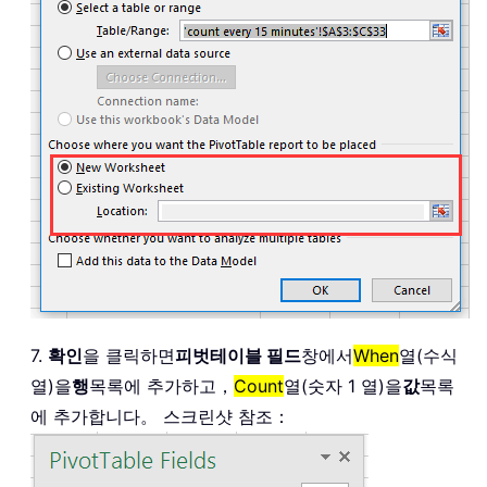
7.
확인
을 클릭하면
피벗테이블 필드
창에서
When
열(수식
열)을
행
목록에 추가하고，
Count
열(숫자 1 열)을
값
목록
에 추가합니다。 스크린샷 참조：