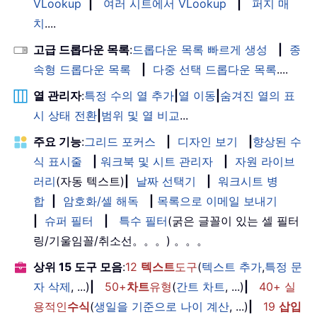
VLookup
|
여러 시트에서 VLookup
|
퍼지 매
치
....
고급 드롭다운 목록
:
드롭다운 목록 빠르게 생성
|
종
속형 드롭다운 목록
|
다중 선택 드롭다운 목록
....
열 관리자
:
특정 수의 열 추가
|
열 이동
|
숨겨진 열의 표
시 상태 전환
|
범위 및 열 비교
...
주요 기능
:
그리드 포커스
|
디자인 보기
|
향상된 수
식 표시줄
|
워크북 및 시트 관리자
|
자원 라이브
러리
(자동 텍스트)
|
날짜 선택기
|
워크시트 병
합
|
암호화/셀 해독
|
목록으로 이메일 보내기
|
슈퍼 필터
|
특수 필터
(굵은 글꼴이 있는 셀 필터
링/기울임꼴/취소선。。。) 。。。
상위 15 도구 모음
:
12
텍스트
도구
(
텍스트 추가
,
특정 문
자 삭제
, ...)
|
50+
차트
유형
(
간트 차트
, ...)
|
40+ 실
용적인
수식
(
생일을 기준으로 나이 계산
, ...)
|
19
삽입