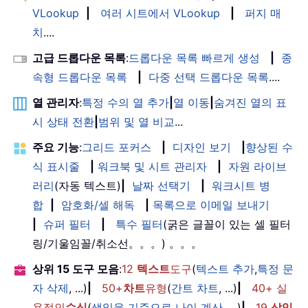
VLookup
|
여러 시트에서 VLookup
|
퍼지 매
치
....
고급 드롭다운 목록
:
드롭다운 목록 빠르게 생성
|
종
속형 드롭다운 목록
|
다중 선택 드롭다운 목록
....
열 관리자
:
특정 수의 열 추가
|
열 이동
|
숨겨진 열의 표
시 상태 전환
|
범위 및 열 비교
...
주요 기능
:
그리드 포커스
|
디자인 보기
|
향상된 수
식 표시줄
|
워크북 및 시트 관리자
|
자원 라이브
러리
(자동 텍스트)
|
날짜 선택기
|
워크시트 병
합
|
암호화/셀 해독
|
목록으로 이메일 보내기
|
슈퍼 필터
|
특수 필터
(굵은 글꼴이 있는 셀 필터
링/기울임꼴/취소선。。。) 。。。
상위 15 도구 모음
:
12
텍스트
도구
(
텍스트 추가
,
특정 문
자 삭제
, ...)
|
50+
차트
유형
(
간트 차트
, ...)
|
40+ 실
용적인
수식
(
생일을 기준으로 나이 계산
, ...)
|
19
삽입