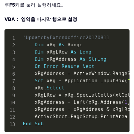
후
F5
키를 눌러 실행하세요。
VBA： 영역을 마지막 행으로 설정
Copy
'UpdatebyExtendoffice20170811
Dim
 xRg 
As
 Range

Dim
 xRgLRow 
As
Long
Dim
 xRgAddress 
As
String
On
Error
Resume
Next
    xRgAddress 
=
 ActiveWindow
.
RangeSe
Set
 xRg 
=
 Application
.
InputBox
(
"S
    xRg
.
Select
    xRgLRow 
=
 xRg
.
SpecialCells
(
xlCell
    xRgAddress 
=
 Left
(
xRg
.
Address
(
1
,
    xRgAddress 
=
 xRgAddress 
&
 xRgLRow

    ActiveSheet
.
PageSetup
.
PrintArea 
=
End
Sub