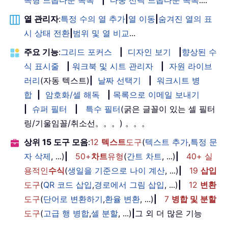
속형 드롭다운 목록
|
다중 선택 드롭다운 목록
....
열 관리자
:
특정 수의 열 추가
|
열 이동
|
숨겨진 열의 표
시 상태 전환
|
범위 및 열 비교
...
주요 기능
:
그리드 포커스
|
디자인 보기
|
향상된 수
식 표시줄
|
워크북 및 시트 관리자
|
자원 라이브
러리
(자동 텍스트)
|
날짜 선택기
|
워크시트 병
합
|
암호화/셀 해독
|
목록으로 이메일 보내기
|
슈퍼 필터
|
특수 필터
(굵은 글꼴이 있는 셀 필터
링/기울임꼴/취소선。。。) 。。。
상위 15 도구 모음
:
12
텍스트
도구
(
텍스트 추가
,
특정 문
자 삭제
, ...)
|
50+
차트
유형
(
간트 차트
, ...)
|
40+ 실
용적인
수식
(
생일을 기준으로 나이 계산
, ...)
|
19
삽입
도구
(
QR 코드 삽입
,
경로에서 그림 삽입
, ...)
|
12
변환
도구
(
단어로 변환하기
,
환율 변환
, ...)
|
7
병합 및 분할
도구
(
고급 행 병합
,
셀 분할
, ...)
|
그 외 더 많은 기능