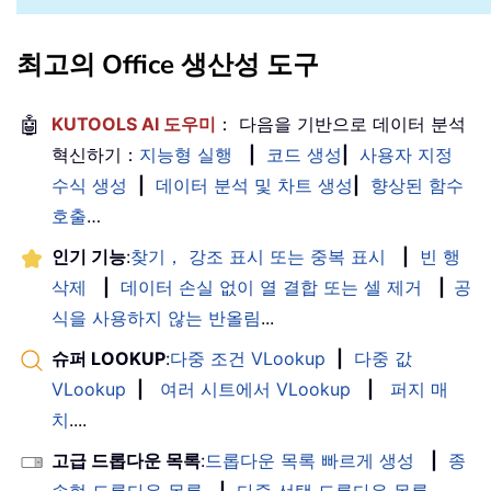
최고의 Office 생산성 도구
🤖
KUTOOLS AI 도우미
： 다음을 기반으로 데이터 분석
혁신하기：
지능형 실행
|
코드 생성
|
사용자 지정
수식 생성
|
데이터 분석 및 차트 생성
|
향상된 함수
호출
…
인기 기능
:
찾기， 강조 표시 또는 중복 표시
|
빈 행
삭제
|
데이터 손실 없이 열 결합 또는 셀 제거
|
공
식을 사용하지 않는 반올림
...
슈퍼 LOOKUP
:
다중 조건 VLookup
|
다중 값
VLookup
|
여러 시트에서 VLookup
|
퍼지 매
치
....
고급 드롭다운 목록
:
드롭다운 목록 빠르게 생성
|
종