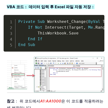
VBA 코드： 데이터 입력 후 Excel 파일 자동 저장：
Copy
Private
Sub
 Worksheet_Change
(
ByVal
 Ta
If
Not
 Intersect
(
Target
,
Me
.
Range
        ThisWorkbook
.
Save

End
If
End
Sub
참고
： 위 코드에서
A1:AA1000
은 이 코드를 적용하려는
셀 범위입니다。