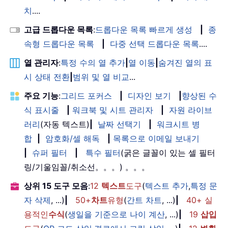
치
....
고급 드롭다운 목록
:
드롭다운 목록 빠르게 생성
|
종
속형 드롭다운 목록
|
다중 선택 드롭다운 목록
....
열 관리자
:
특정 수의 열 추가
|
열 이동
|
숨겨진 열의 표
시 상태 전환
|
범위 및 열 비교
...
주요 기능
:
그리드 포커스
|
디자인 보기
|
향상된 수
식 표시줄
|
워크북 및 시트 관리자
|
자원 라이브
러리
(자동 텍스트)
|
날짜 선택기
|
워크시트 병
합
|
암호화/셀 해독
|
목록으로 이메일 보내기
|
슈퍼 필터
|
특수 필터
(굵은 글꼴이 있는 셀 필터
링/기울임꼴/취소선。。。) 。。。
상위 15 도구 모음
:
12
텍스트
도구
(
텍스트 추가
,
특정 문
자 삭제
, ...)
|
50+
차트
유형
(
간트 차트
, ...)
|
40+ 실
용적인
수식
(
생일을 기준으로 나이 계산
, ...)
|
19
삽입