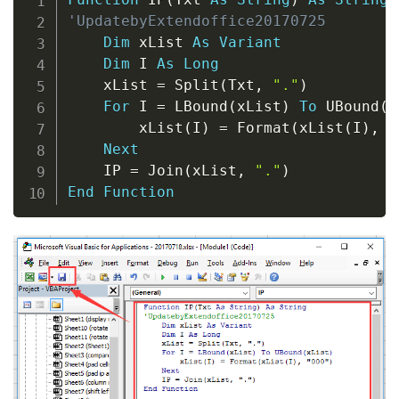
'UpdatebyExtendoffice20170725
Dim
 xList 
As
Variant
Dim
 I 
As
Long
    xList 
=
 Split
(
Txt
,
"."
)
For
 I 
=
 LBound
(
xList
)
To
 UBound
(
x
        xList
(
I
)
=
 Format
(
xList
(
I
)
,
"
Next
    IP 
=
 Join
(
xList
,
"."
)
End
Function