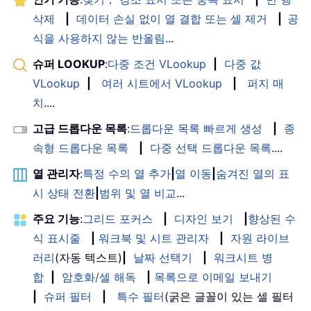
삭제
|
데이터 손실 없이 열 결합 또는 셀 제거
|
공
식을 사용하지 않는 반올림
...
슈퍼 LOOKUP
:
다중 조건 VLookup
|
다중 값
VLookup
|
여러 시트에서 VLookup
|
퍼지 매
치
....
고급 드롭다운 목록
:
드롭다운 목록 빠르게 생성
|
종
속형 드롭다운 목록
|
다중 선택 드롭다운 목록
....
열 관리자
:
특정 수의 열 추가
|
열 이동
|
숨겨진 열의 표
시 상태 전환
|
범위 및 열 비교
...
주요 기능
:
그리드 포커스
|
디자인 보기
|
향상된 수
식 표시줄
|
워크북 및 시트 관리자
|
자원 라이브
러리
(자동 텍스트)
|
날짜 선택기
|
워크시트 병
합
|
암호화/셀 해독
|
목록으로 이메일 보내기
|
슈퍼 필터
|
특수 필터
(굵은 글꼴이 있는 셀 필터