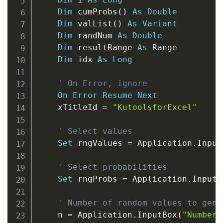
Dim
 cumProbs
(
)
As
Double
Dim
 valList
(
)
As
Variant
Dim
 randNum 
As
Double
Dim
 resultRange 
As
 Range

Dim
 idx 
As
Long
' On Error, ignore
On
Error
Resume
Next
    xTitleId 
=
"KutoolsforExcel"
' Select values
Set
 rngValues 
=
 Application
.
Input
' Select probabilities
Set
 rngProbs 
=
 Application
.
InputB
' Number of random values to gene
    n 
=
 Application
.
InputBox
(
"Number 