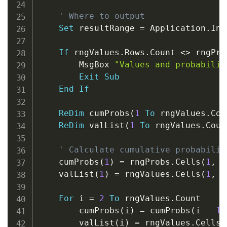
' Where to output
Set
 resultRange 
=
 Application
.
Inp
If
 rngValues
.
Rows
.
Count 
<
>
 rngPro
        MsgBox 
"Values and probabilit
Exit
Sub
End
If
ReDim
 cumProbs
(
1
To
 rngValues
.
Cou
ReDim
 valList
(
1
To
 rngValues
.
Coun
' Calculate cumulative probabilit
    cumProbs
(
1
)
=
 rngProbs
.
Cells
(
1
,
1
    valList
(
1
)
=
 rngValues
.
Cells
(
1
,
1
For
 i 
=
2
To
 rngValues
.
Count

        cumProbs
(
i
)
=
 cumProbs
(
i 
-
1
)
        valList
(
i
)
=
 rngValues
.
Cells
(