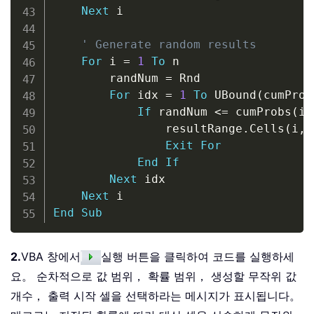
Next
 i

' Generate random results
For
 i 
=
1
To
 n

        randNum 
=
 Rnd

For
 idx 
=
1
To
 UBound
(
cumProb
If
 randNum 
<
=
 cumProbs
(
id
                resultRange
.
Cells
(
i
,
Exit
For
End
If
Next
 idx

Next
End
Sub
2.
VBA 창에서
실행 버튼을 클릭하여 코드를 실행하세
요。 순차적으로 값 범위， 확률 범위， 생성할 무작위 값
개수， 출력 시작 셀을 선택하라는 메시지가 표시됩니다。