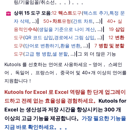
링/기울임꼴/취소선。。。) 。。。
상위 15 도구 모음
:
12
텍스트
도구
(
텍스트 추가
,
특정 문
자 삭제
, ...)
|
50+
차트
유형
(
간트 차트
, ...)
|
40+ 실
용적인
수식
(
생일을 기준으로 나이 계산
, ...)
|
19
삽입
도구
(
QR 코드 삽입
,
경로에서 그림 삽입
, ...)
|
12
변환
도구
(
단어로 변환하기
,
환율 변환
, ...)
|
7
병합 및 분할
도구
(
고급 행 병합
,
셀 분할
, ...)
|
그 외 더 많은 기능
Kutools 를 선호하는 언어로 사용하세요 – 영어， 스페인
어， 독일어， 프랑스어， 중국어 및 40+개 이상의 언어를
지원합니다！
Kutools for Excel 로 Excel 역량을 한 단계 업그레이
드하고 전례 없는 효율성을 경험하세요。
Kutools for
Excel 는 생산성과 저장 시간을 향상시키는 300 개
이상의 고급 기능을 제공합니다。
가장 필요한 기능을
지금 바로 확인하세요。。。