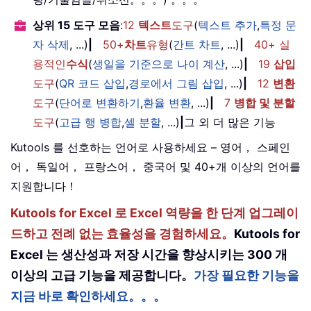
상위 15 도구 모음
:
12
텍스트
도구
(
텍스트 추가
,
특정 문
자 삭제
, ...)
|
50+
차트
유형
(
간트 차트
, ...)
|
40+ 실
용적인
수식
(
생일을 기준으로 나이 계산
, ...)
|
19
삽입
도구
(
QR 코드 삽입
,
경로에서 그림 삽입
, ...)
|
12
변환
도구
(
단어로 변환하기
,
환율 변환
, ...)
|
7
병합 및 분할
도구
(
고급 행 병합
,
셀 분할
, ...)
|
그 외 더 많은 기능
Kutools 를 선호하는 언어로 사용하세요 – 영어， 스페인
어， 독일어， 프랑스어， 중국어 및 40+개 이상의 언어를
지원합니다！
Kutools for Excel 로 Excel 역량을 한 단계 업그레이
드하고 전례 없는 효율성을 경험하세요。
Kutools for
Excel 는 생산성과 저장 시간을 향상시키는 300 개
이상의 고급 기능을 제공합니다。
가장 필요한 기능을
지금 바로 확인하세요。。。