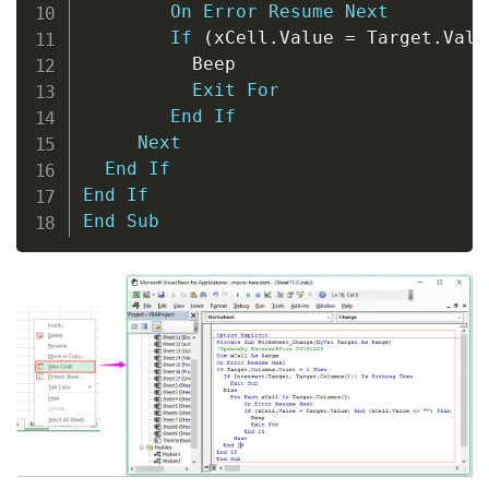
On
Error
Resume
Next
If
(
xCell
.
Value 
=
 Target
.
Valu
          Beep

Exit
For
End
If
Next
End
If
End
If
End
Sub