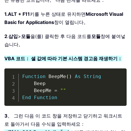
는 유용한 코드입니다。 다음 단계를 따르세요：
1.
ALT + F11
키를 누른 상태로 유지하면
Microsoft Visual
Basic for Applications
창이 열립니다。
2
.
삽입
>
모듈
을(를) 클릭한 후 다음 코드를
모듈
창에 붙여넣
습니다。
VBA 코드： 셀 값에 따라 기본 시스템 경고음 재생하기：
Copy
Function
 BeepMe
(
)
As
String
    Beep

    BeepMe 
=
""
End
Function
3
。 그런 다음 이 코드 창을 저장하고 닫기하고 워크시트
로 돌아가서 다음 수식을 입력하세요：