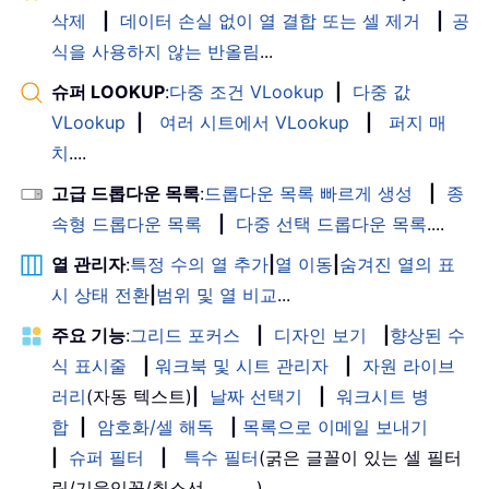
삭제
|
데이터 손실 없이 열 결합 또는 셀 제거
|
공
식을 사용하지 않는 반올림
...
슈퍼 LOOKUP
:
다중 조건 VLookup
|
다중 값
VLookup
|
여러 시트에서 VLookup
|
퍼지 매
치
....
고급 드롭다운 목록
:
드롭다운 목록 빠르게 생성
|
종
속형 드롭다운 목록
|
다중 선택 드롭다운 목록
....
열 관리자
:
특정 수의 열 추가
|
열 이동
|
숨겨진 열의 표
시 상태 전환
|
범위 및 열 비교
...
주요 기능
:
그리드 포커스
|
디자인 보기
|
향상된 수
식 표시줄
|
워크북 및 시트 관리자
|
자원 라이브
러리
(자동 텍스트)
|
날짜 선택기
|
워크시트 병
합
|
암호화/셀 해독
|
목록으로 이메일 보내기
|
슈퍼 필터
|
특수 필터
(굵은 글꼴이 있는 셀 필터
링/기울임꼴/취소선。。。) 。。。