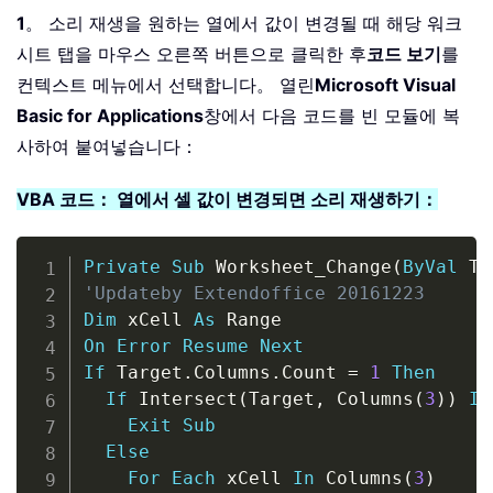
1
。 소리 재생을 원하는 열에서 값이 변경될 때 해당 워크
시트 탭을 마우스 오른쪽 버튼으로 클릭한 후
코드 보기
를
컨텍스트 메뉴에서 선택합니다。 열린
Microsoft Visual
Basic for Applications
창에서 다음 코드를 빈 모듈에 복
사하여 붙여넣습니다：
VBA 코드： 열에서 셀 값이 변경되면 소리 재생하기：
Copy
Private
Sub
 Worksheet_Change
(
ByVal
 Ta
'Updateby Extendoffice 20161223
Dim
 xCell 
As
On
Error
Resume
Next
If
 Target
.
Columns
.
Count 
=
1
Then
If
 Intersect
(
Target
,
 Columns
(
3
)
)
Is
Exit
Sub
Else
For
Each
 xCell 
In
 Columns
(
3
)