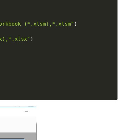
orkbook (*.xlsm),*.xlsm"
)
x),*.xlsx"
)