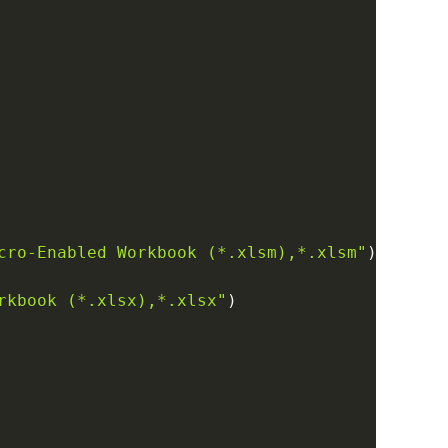
cro-Enabled Workbook (*.xlsm),*.xlsm"
)
rkbook (*.xlsx),*.xlsx"
)