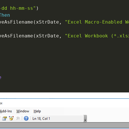
-dd hh-mm-ss"
)
Then
veAsFilename
(
xStrDate
,
"Excel Macro-Enabled W
veAsFilename
(
xStrDate
,
"Excel Workbook (*.xls
e