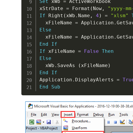
Set
 xWb 
=
 ActiveWorkbook

xStrDate 
=
 Format
(
Now
,
"yyyy-mm
If
 Right
(
xWb
.
Name
,
4
)
=
"xlsm"
  xFileName 
=
 Application
.
GetSa
Else
  xFileName 
=
 Application
.
GetSa
End
If
If
 xFileName 
=
False
Then
Else
  xWb
.
SaveAs 
(
xFileName
)
End
If
Application
.
DisplayAlerts 
=
Tru
End
Sub