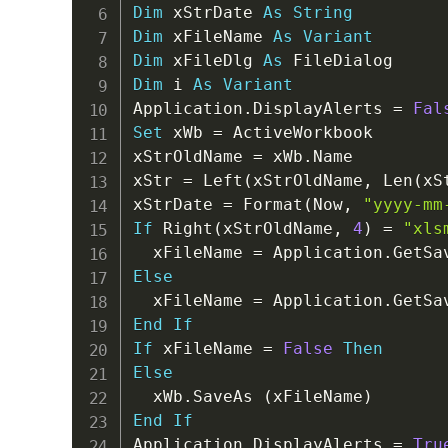
Dim
 xStrDate 
As
String
Dim
 xFileName 
As
Variant
Dim
 xFileDlg 
As
Dim
 i 
As
Variant
Application
.
DisplayAlerts 
=
Fal
Set
 xWb 
=
 ActiveWorkbook

xStrOldName 
=
 xWb
.
Name

xStr 
=
 Left
(
xStrOldName
,
 Len
(
xS
xStrDate 
=
 Format
(
Now
,
"yyyy-mm
If
 Right
(
xStrOldName
,
4
)
=
"xls
  xFileName 
=
 Application
.
GetSa
Else
  xFileName 
=
 Application
.
GetSa
End
If
If
 xFileName 
=
False
Then
Else
  xWb
.
SaveAs 
(
xFileName
)
End
If
Application
.
DisplayAlerts 
=
Tru