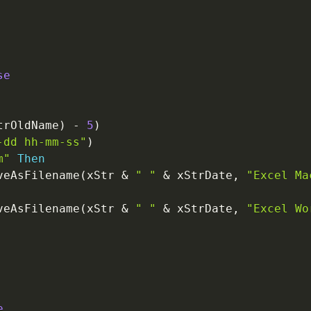
se
trOldName
)
-
5
)
-dd hh-mm-ss"
)
m"
Then
veAsFilename
(
xStr 
&
" "
&
 xStrDate
,
"Excel Ma
veAsFilename
(
xStr 
&
" "
&
 xStrDate
,
"Excel Wo
e