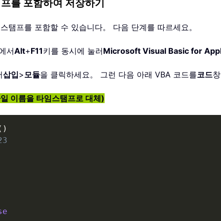
스탬프를 포함하여 저장하기
 타임스탬프를 포함할 수 있습니다。 다음 단계를 따르세요。
북에서
Alt
+
F11
키를 동시에 눌러
Microsoft Visual Basic for 
서
삽입
>
모듈
을 클릭하세요。 그런 다음 아래 VBA 코드를
코드
창
(파일 이름을 타임스탬프로 대체)
(
)
23
se