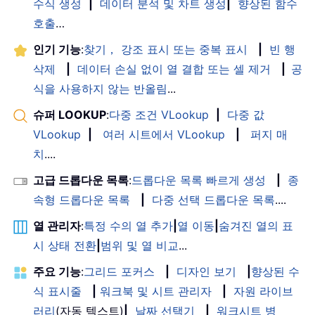
수식 생성
|
데이터 분석 및 차트 생성
|
향상된 함수
호출
…
인기 기능
:
찾기， 강조 표시 또는 중복 표시
|
빈 행
삭제
|
데이터 손실 없이 열 결합 또는 셀 제거
|
공
식을 사용하지 않는 반올림
...
슈퍼 LOOKUP
:
다중 조건 VLookup
|
다중 값
VLookup
|
여러 시트에서 VLookup
|
퍼지 매
치
....
고급 드롭다운 목록
:
드롭다운 목록 빠르게 생성
|
종
속형 드롭다운 목록
|
다중 선택 드롭다운 목록
....
열 관리자
:
특정 수의 열 추가
|
열 이동
|
숨겨진 열의 표
시 상태 전환
|
범위 및 열 비교
...
주요 기능
:
그리드 포커스
|
디자인 보기
|
향상된 수
식 표시줄
|
워크북 및 시트 관리자
|
자원 라이브
러리
(자동 텍스트)
|
날짜 선택기
|
워크시트 병