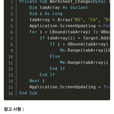
Private
Sub
 Worksheet_Change
(
ByVal
 Ta
Dim
 tabArray 
As
Variant
Dim
 i 
As
Long
    tabArray 
=
 Array
(
"B5"
,
"C6"
,
"D7"
    Application
.
ScreenUpdating 
=
Fals
For
 i 
=
 LBound
(
tabArray
)
To
 UBoun
If
 tabArray
(
i
)
=
 Target
.
Addre
If
 i 
=
 UBound
(
tabArray
)
T
Me
.
Range
(
tabArray
(
LBo
Else
Me
.
Range
(
tabArray
(
i 
+
End
If
End
If
Next
 i

    Application
.
ScreenUpdating 
=
True
End
Sub
참고 사항：