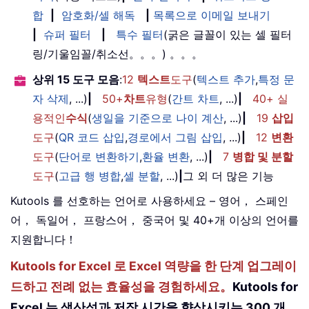
합
|
암호화/셀 해독
|
목록으로 이메일 보내기
|
슈퍼 필터
|
특수 필터
(굵은 글꼴이 있는 셀 필터
링/기울임꼴/취소선。。。) 。。。
상위 15 도구 모음
:
12
텍스트
도구
(
텍스트 추가
,
특정 문
자 삭제
, ...)
|
50+
차트
유형
(
간트 차트
, ...)
|
40+ 실
용적인
수식
(
생일을 기준으로 나이 계산
, ...)
|
19
삽입
도구
(
QR 코드 삽입
,
경로에서 그림 삽입
, ...)
|
12
변환
도구
(
단어로 변환하기
,
환율 변환
, ...)
|
7
병합 및 분할
도구
(
고급 행 병합
,
셀 분할
, ...)
|
그 외 더 많은 기능
Kutools 를 선호하는 언어로 사용하세요 – 영어， 스페인
어， 독일어， 프랑스어， 중국어 및 40+개 이상의 언어를
지원합니다！
Kutools for Excel 로 Excel 역량을 한 단계 업그레이
드하고 전례 없는 효율성을 경험하세요。
Kutools for
Excel 는 생산성과 저장 시간을 향상시키는 300 개