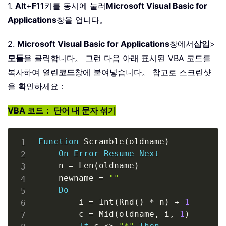
1.
Alt
+
F11
키를 동시에 눌러
Microsoft Visual Basic for
Applications
창을 엽니다。
2.
Microsoft Visual Basic for Applications
창에서
삽입
>
모듈
을 클릭합니다。 그런 다음 아래 표시된 VBA 코드를
복사하여 열린
코드
창에 붙여넣습니다。 참고로 스크린샷
을 확인하세요：
VBA 코드： 단어 내 문자 섞기
Copy
Function
 Scramble
(
oldname
)
On
Error
Resume
Next
    n 
=
 Len
(
oldname
)
    newname 
=
""
Do
        i 
=
 Int
(
Rnd
(
)
*
 n
)
+
1
        c 
=
 Mid
(
oldname
,
 i
,
1
)