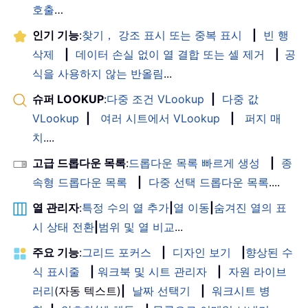
호출
…
인기 기능
:
찾기， 강조 표시 또는 중복 표시
|
빈 행
삭제
|
데이터 손실 없이 열 결합 또는 셀 제거
|
공
식을 사용하지 않는 반올림
...
슈퍼 LOOKUP
:
다중 조건 VLookup
|
다중 값
VLookup
|
여러 시트에서 VLookup
|
퍼지 매
치
....
고급 드롭다운 목록
:
드롭다운 목록 빠르게 생성
|
종
속형 드롭다운 목록
|
다중 선택 드롭다운 목록
....
열 관리자
:
특정 수의 열 추가
|
열 이동
|
숨겨진 열의 표
시 상태 전환
|
범위 및 열 비교
...
주요 기능
:
그리드 포커스
|
디자인 보기
|
향상된 수
식 표시줄
|
워크북 및 시트 관리자
|
자원 라이브
러리
(자동 텍스트)
|
날짜 선택기
|
워크시트 병