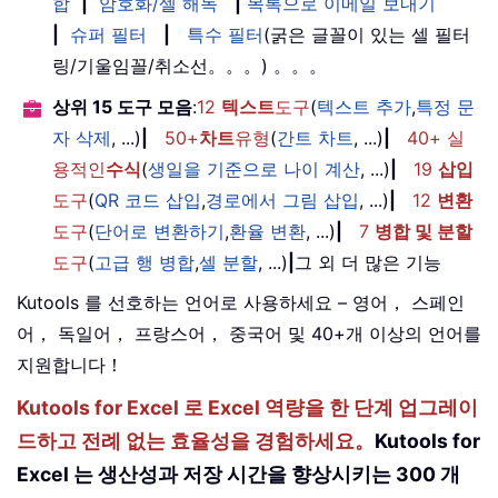
합
|
암호화/셀 해독
|
목록으로 이메일 보내기
|
슈퍼 필터
|
특수 필터
(굵은 글꼴이 있는 셀 필터
링/기울임꼴/취소선。。。) 。。。
상위 15 도구 모음
:
12
텍스트
도구
(
텍스트 추가
,
특정 문
자 삭제
, ...)
|
50+
차트
유형
(
간트 차트
, ...)
|
40+ 실
용적인
수식
(
생일을 기준으로 나이 계산
, ...)
|
19
삽입
도구
(
QR 코드 삽입
,
경로에서 그림 삽입
, ...)
|
12
변환
도구
(
단어로 변환하기
,
환율 변환
, ...)
|
7
병합 및 분할
도구
(
고급 행 병합
,
셀 분할
, ...)
|
그 외 더 많은 기능
Kutools 를 선호하는 언어로 사용하세요 – 영어， 스페인
어， 독일어， 프랑스어， 중국어 및 40+개 이상의 언어를
지원합니다！
Kutools for Excel 로 Excel 역량을 한 단계 업그레이
드하고 전례 없는 효율성을 경험하세요。
Kutools for
Excel 는 생산성과 저장 시간을 향상시키는 300 개