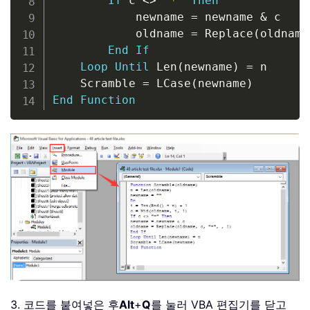
If
 c 
<
>
"*"
Then
            newname 
=
 newname 
&
 c

            oldname 
=
 Replace
(
oldname
End
If
Loop
Until
 Len
(
newname
)
=
 n

    Scramble 
=
 LCase
(
newname
)
End
Function
3. 코드를 붙여넣은 후
Alt
+
Q
를 눌러 VBA 편집기를 닫고