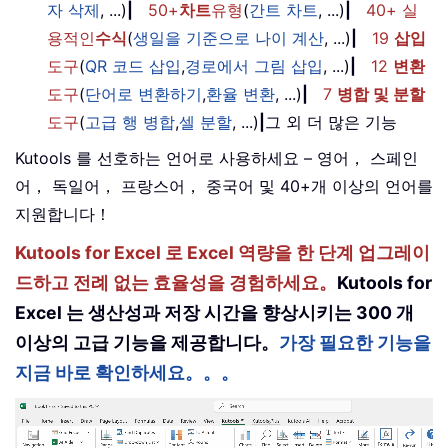
자 삭제
, ...)
|
50+
차트
유형
(
간트 차트
, ...)
|
40+ 실
용적인
수식
(
생일을 기준으로 나이 계산
, ...)
|
19
삽입
도구
(
QR 코드 삽입
,
경로에서 그림 삽입
, ...)
|
12
변환
도구
(
단어로 변환하기
,
환율 변환
, ...)
|
7
병합 및 분할
도구
(
고급 행 병합
,
셀 분할
, ...)
|
그 외 더 많은 기능
Kutools 를 선호하는 언어로 사용하세요 – 영어， 스페인
어， 독일어， 프랑스어， 중국어 및 40+개 이상의 언어를
지원합니다！
Kutools for Excel 로 Excel 역량을 한 단계 업그레이
드하고 전례 없는 효율성을 경험하세요。
Kutools for
Excel 는 생산성과 저장 시간을 향상시키는 300 개
이상의 고급 기능을 제공합니다。
가장 필요한 기능을
지금 바로 확인하세요。。。