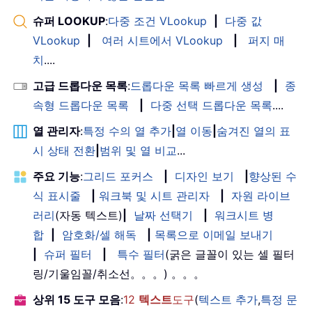
슈퍼 LOOKUP
:
다중 조건 VLookup
|
다중 값
VLookup
|
여러 시트에서 VLookup
|
퍼지 매
치
....
고급 드롭다운 목록
:
드롭다운 목록 빠르게 생성
|
종
속형 드롭다운 목록
|
다중 선택 드롭다운 목록
....
열 관리자
:
특정 수의 열 추가
|
열 이동
|
숨겨진 열의 표
시 상태 전환
|
범위 및 열 비교
...
주요 기능
:
그리드 포커스
|
디자인 보기
|
향상된 수
식 표시줄
|
워크북 및 시트 관리자
|
자원 라이브
러리
(자동 텍스트)
|
날짜 선택기
|
워크시트 병
합
|
암호화/셀 해독
|
목록으로 이메일 보내기
|
슈퍼 필터
|
특수 필터
(굵은 글꼴이 있는 셀 필터
링/기울임꼴/취소선。。。) 。。。
상위 15 도구 모음
:
12
텍스트
도구
(
텍스트 추가
,
특정 문