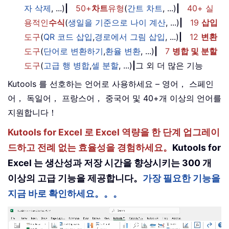
자 삭제
, ...)
|
50+
차트
유형
(
간트 차트
, ...)
|
40+ 실
용적인
수식
(
생일을 기준으로 나이 계산
, ...)
|
19
삽입
도구
(
QR 코드 삽입
,
경로에서 그림 삽입
, ...)
|
12
변환
도구
(
단어로 변환하기
,
환율 변환
, ...)
|
7
병합 및 분할
도구
(
고급 행 병합
,
셀 분할
, ...)
|
그 외 더 많은 기능
Kutools 를 선호하는 언어로 사용하세요 – 영어， 스페인
어， 독일어， 프랑스어， 중국어 및 40+개 이상의 언어를
지원합니다！
Kutools for Excel 로 Excel 역량을 한 단계 업그레이
드하고 전례 없는 효율성을 경험하세요。
Kutools for
Excel 는 생산성과 저장 시간을 향상시키는 300 개
이상의 고급 기능을 제공합니다。
가장 필요한 기능을
지금 바로 확인하세요。。。