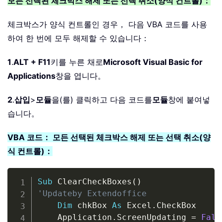
모든 선택된 체크박스 해제 또는 선택 취소(양식 컨트롤)：
체크박스가 양식 컨트롤인 경우， 다음 VBA 코드를 사용
하여 한 번에 모두 해제할 수 있습니다：
1
.
ALT + F11
키를 누른 채로
Microsoft Visual Basic for
Applications
창을 엽니다。
2
.
삽입
>
모듈
을(를) 클릭하고 다음 코드를
모듈
창에 붙여넣
습니다。
VBA 코드： 모든 선택된 체크박스 해제 또는 선택 취소(양
식 컨트롤)：
Copy
Sub
 ClearCheckBoxes
(
)
'Updateby Extendoffice
Dim
 chkBox 
As
 Excel
.
CheckBox

    Application
.
ScreenUpdating 
=
Fals