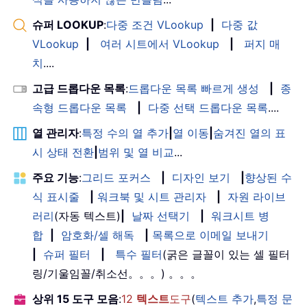
슈퍼 LOOKUP
:
다중 조건 VLookup
|
다중 값
VLookup
|
여러 시트에서 VLookup
|
퍼지 매
치
....
고급 드롭다운 목록
:
드롭다운 목록 빠르게 생성
|
종
속형 드롭다운 목록
|
다중 선택 드롭다운 목록
....
열 관리자
:
특정 수의 열 추가
|
열 이동
|
숨겨진 열의 표
시 상태 전환
|
범위 및 열 비교
...
주요 기능
:
그리드 포커스
|
디자인 보기
|
향상된 수
식 표시줄
|
워크북 및 시트 관리자
|
자원 라이브
러리
(자동 텍스트)
|
날짜 선택기
|
워크시트 병
합
|
암호화/셀 해독
|
목록으로 이메일 보내기
|
슈퍼 필터
|
특수 필터
(굵은 글꼴이 있는 셀 필터
링/기울임꼴/취소선。。。) 。。。
상위 15 도구 모음
:
12
텍스트
도구
(
텍스트 추가
,
특정 문