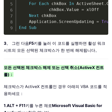
For
Each
 chkBox 
In
 ActiveSheet
.
Ch
            chkBox
.
Value 
=
 xlOff

Next
 chkBox

    Application
.
ScreenUpdating 
=
True
End
Sub
3
。 그런 다음
F5
키를 눌러 이 코드를 실행하면 활성 워크
시트의 모든 선택된 체크박스가 한 번에 해제됩니다。
모든 선택된 체크박스 해제 또는 선택 취소(ActiveX 컨트
롤)：
체크박스가 ActiveX 컨트롤인 경우 아래의 VBA 코드를 적
용하세요：
1
.
ALT + F11
키를 누른 채로
Microsoft Visual Basic for