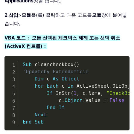
Applications
창을 엽니다。
2
.
삽입
>
모듈
을(를) 클릭하고 다음 코드를
모듈
창에 붙여넣
습니다。
VBA 코드： 모든 선택된 체크박스 해제 또는 선택 취소
(ActiveX 컨트롤)：
Copy
Sub
 clearcheckbox
(
)
'Updateby Extendoffcie
Dim
 c 
As
Object
For
Each
 c 
In
 ActiveSheet
.
OLEObje
If
 InStr
(
1
,
 c
.
Name
,
"CheckBox
            c
.
Object
.
Value 
=
False
End
If
Next
End
Sub