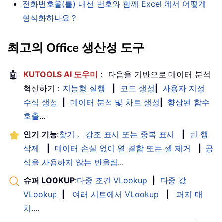
전화번호을(를) 내선 번호와 함께 Excel 에서 어떻게
형식화하나요？
최고의 Office 생산성 도구
🤖
KUTOOLS AI 도우미
： 다음을 기반으로 데이터 분석
혁신하기：
지능형 실행
|
코드 생성
|
사용자 지정
수식 생성
|
데이터 분석 및 차트 생성
|
향상된 함수
호출
…
인기 기능
:
찾기， 강조 표시 또는 중복 표시
|
빈 행
삭제
|
데이터 손실 없이 열 결합 또는 셀 제거
|
공
식을 사용하지 않는 반올림
...
슈퍼 LOOKUP
:
다중 조건 VLookup
|
다중 값
VLookup
|
여러 시트에서 VLookup
|
퍼지 매
치
....