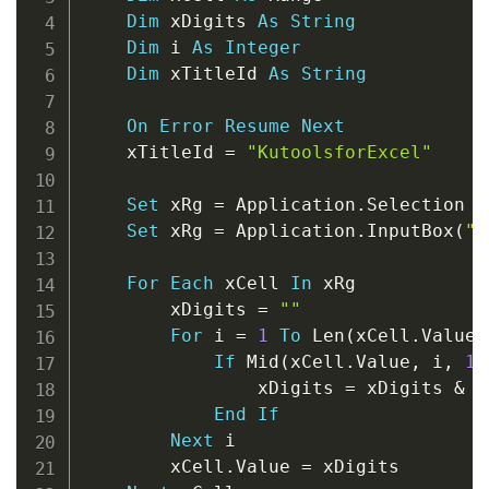
Dim
 xDigits 
As
String
Dim
 i 
As
Integer
Dim
 xTitleId 
As
String
On
Error
Resume
Next
    xTitleId 
=
"KutoolsforExcel"
Set
 xRg 
=
 Application
.
Selection

Set
 xRg 
=
 Application
.
InputBox
(
"S
For
Each
 xCell 
In
 xRg

        xDigits 
=
""
For
 i 
=
1
To
 Len
(
xCell
.
Value
)
If
 Mid
(
xCell
.
Value
,
 i
,
1
)
                xDigits 
=
 xDigits 
&
 M
End
If
Next
 i

        xCell
.
Value 
=
 xDigits
