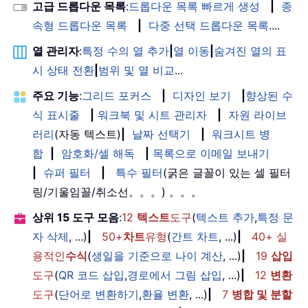
고급 드롭다운 목록
:
드롭다운 목록 빠르게 생성
|
종
속형 드롭다운 목록
|
다중 선택 드롭다운 목록
....
열 관리자
:
특정 수의 열 추가
|
열 이동
|
숨겨진 열의 표
시 상태 전환
|
범위 및 열 비교
...
주요 기능
:
그리드 포커스
|
디자인 보기
|
향상된 수
식 표시줄
|
워크북 및 시트 관리자
|
자원 라이브
러리
(자동 텍스트)
|
날짜 선택기
|
워크시트 병
합
|
암호화/셀 해독
|
목록으로 이메일 보내기
|
슈퍼 필터
|
특수 필터
(굵은 글꼴이 있는 셀 필터
링/기울임꼴/취소선。。。) 。。。
상위 15 도구 모음
:
12
텍스트
도구
(
텍스트 추가
,
특정 문
자 삭제
, ...)
|
50+
차트
유형
(
간트 차트
, ...)
|
40+ 실
용적인
수식
(
생일을 기준으로 나이 계산
, ...)
|
19
삽입
도구
(
QR 코드 삽입
,
경로에서 그림 삽입
, ...)
|
12
변환
도구
(
단어로 변환하기
,
환율 변환
, ...)
|
7
병합 및 분할