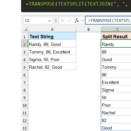
=
TRANSPOSE
(
TEXTSPLIT
(
TEXTJOIN
(
", "
,