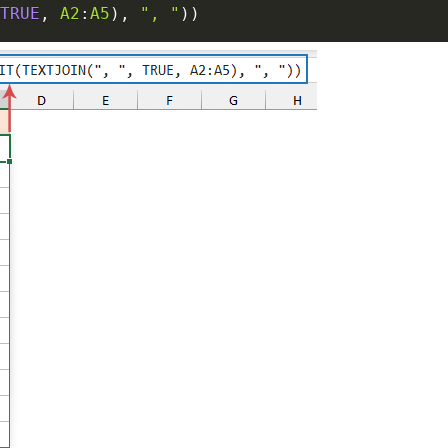
TRUE
,
A2
:
A5
)
,
", "
)
)