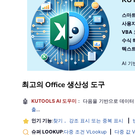
스마트
사용자
VBA
수식 
텍스트
AI 
최고의 Office 생산성 도구
🤖
KUTOOLS AI 도우미
： 다음을 기반으로 데이터
출
…
인기 기능
:
찾기， 강조 표시 또는 중복 표시
|
슈퍼 LOOKUP
:
다중 조건 VLookup
|
다중 값 V