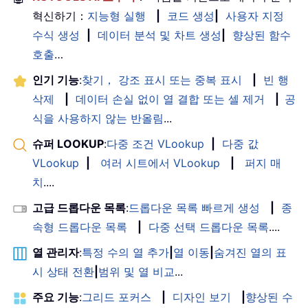
혁신하기：
지능형 실행
|
코드 생성
|
사용자 지정
수식 생성
|
데이터 분석 및 차트 생성
|
향상된 함수
호출
…
인기 기능
:
찾기， 강조 표시 또는 중복 표시
|
빈 행
삭제
|
데이터 손실 없이 열 결합 또는 셀 제거
|
공
식을 사용하지 않는 반올림
...
슈퍼 LOOKUP
:
다중 조건 VLookup
|
다중 값
VLookup
|
여러 시트에서 VLookup
|
퍼지 매
치
....
고급 드롭다운 목록
:
드롭다운 목록 빠르게 생성
|
종
속형 드롭다운 목록
|
다중 선택 드롭다운 목록
....
열 관리자
:
특정 수의 열 추가
|
열 이동
|
숨겨진 열의 표
시 상태 전환
|
범위 및 열 비교
...
주요 기능
:
그리드 포커스
|
디자인 보기
|
향상된 수