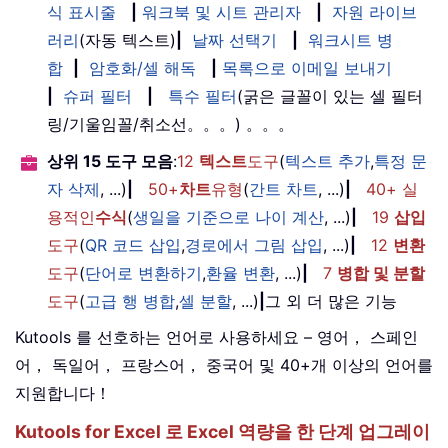
식 표시줄
|
워크북 및 시트 관리자
|
자원 라이브
러리
(자동 텍스트)
|
날짜 선택기
|
워크시트 병
합
|
암호화/셀 해독
|
목록으로 이메일 보내기
|
슈퍼 필터
|
특수 필터
(굵은 글꼴이 있는 셀 필터
링/기울임꼴/취소선。。。) 。。。
상위 15 도구 모음
:
12
텍스트
도구
(
텍스트 추가
,
특정 문
자 삭제
, ...)
|
50+
차트
유형
(
간트 차트
, ...)
|
40+ 실
용적인
수식
(
생일을 기준으로 나이 계산
, ...)
|
19
삽입
도구
(
QR 코드 삽입
,
경로에서 그림 삽입
, ...)
|
12
변환
도구
(
단어로 변환하기
,
환율 변환
, ...)
|
7
병합 및 분할
도구
(
고급 행 병합
,
셀 분할
, ...)
|
그 외 더 많은 기능
Kutools 를 선호하는 언어로 사용하세요 – 영어， 스페인
어， 독일어， 프랑스어， 중국어 및 40+개 이상의 언어를
지원합니다！
Kutools for Excel 로 Excel 역량을 한 단계 업그레이