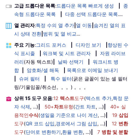
고급 드롭다운 목록
:
드롭다운 목록 빠르게 생성
|
종
속형 드롭다운 목록
|
다중 선택 드롭다운 목록
....
열 관리자
:
특정 수의 열 추가
|
열 이동
|
숨겨진 열의 표
시 상태 전환
|
범위 및 열 비교
...
주요 기능
:
그리드 포커스
|
디자인 보기
|
향상된 수
식 표시줄
|
워크북 및 시트 관리자
|
자원 라이브
러리
(자동 텍스트)
|
날짜 선택기
|
워크시트 병
합
|
암호화/셀 해독
|
목록으로 이메일 보내기
|
슈퍼 필터
|
특수 필터
(굵은 글꼴이 있는 셀 필터
링/기울임꼴/취소선。。。) 。。。
상위 15 도구 모음
:
12
텍스트
도구
(
텍스트 추가
,
특정 문
자 삭제
, ...)
|
50+
차트
유형
(
간트 차트
, ...)
|
40+ 실
용적인
수식
(
생일을 기준으로 나이 계산
, ...)
|
19
삽입
도구
(
QR 코드 삽입
,
경로에서 그림 삽입
, ...)
|
12
변환
도구
(
단어로 변환하기
,
환율 변환
, ...)
|
7
병합 및 분할