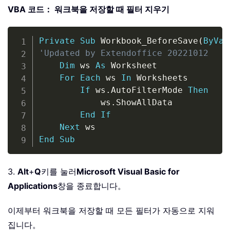
VBA 코드： 워크북을 저장할 때 필터 지우기
Copy
Private
Sub
 Workbook_BeforeSave
(
ByVal
'Updated by Extendoffice 20221012
Dim
 ws 
As
 Worksheet

For
Each
 ws 
In
 Worksheets

If
 ws
.
AutoFilterMode 
Then
            ws
.
ShowAllData

End
If
Next
End
Sub
3.
Alt
+
Q
키를 눌러
Microsoft Visual Basic for
Applications
창을 종료합니다。
이제부터 워크북을 저장할 때 모든 필터가 자동으로 지워
집니다。