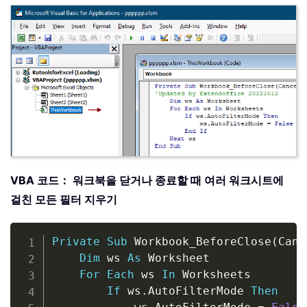
VBA 코드： 워크북을 닫거나 종료할 때 여러 워크시트에
걸친 모든 필터 지우기
Copy
Private
Sub
 Workbook_BeforeClose
(
Canc
Dim
 ws 
As
 Worksheet

For
Each
 ws 
In
 Worksheets

If
 ws
.
AutoFilterMode 
Then