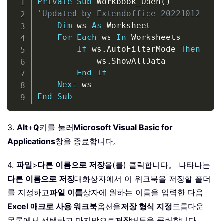
Private
Sub
 Workbook_Open
(
)
'Updated by Extendoffice 20221012
Dim
 ws 
As
 Worksheet

For
Each
 ws 
In
 Worksheets

If
 ws
.
AutoFilterMode 
Then
            ws
.
ShowAllData

End
If
Next
End
Sub
3.
Alt
+
Q
키를 눌러
Microsoft Visual Basic for
Applications
창을 종료합니다。
4.
파일
>
다른 이름으로 저장
을(를) 클릭합니다。 나타나는
다른 이름으로 저장
대화상자에서 이 워크북을 저장할 폴더
를 지정하고
파일 이름
상자에 원하는 이름을 입력한 다음
Excel 매크로 사용 워크북
옵션을
저장 형식 지정
드롭다운
목록에서 선택하고 마지막으로
저장
버튼을 클릭합니다。