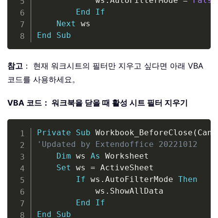
            ws
.
AutoFilterMode 
=
False
End
If
Next
End
Sub
참고
： 현재 워크시트의 필터만 지우고 싶다면 아래 VBA
코드를 사용하세요。
VBA 코드： 워크북을 닫을 때 활성 시트 필터 지우기
Copy
Private
Sub
 Workbook_BeforeClose
(
Canc
'Updated by Extendoffice 20221012
Dim
 ws 
As
 Worksheet

Set
 ws 
=
 ActiveSheet

If
 ws
.
AutoFilterMode 
Then
            ws
.
ShowAllData

End
If
End
Sub