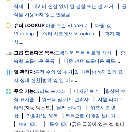
삭제
|
데이터 손실 없이 열 결합 또는 셀 제거
|
공
식을 사용하지 않는 반올림
...
슈퍼 LOOKUP
:
다중 조건 VLookup
|
다중 값
VLookup
|
여러 시트에서 VLookup
|
퍼지 매
치
....
고급 드롭다운 목록
:
드롭다운 목록 빠르게 생성
|
종
속형 드롭다운 목록
|
다중 선택 드롭다운 목록
....
열 관리자
:
특정 수의 열 추가
|
열 이동
|
숨겨진 열의 표
시 상태 전환
|
범위 및 열 비교
...
주요 기능
:
그리드 포커스
|
디자인 보기
|
향상된 수
식 표시줄
|
워크북 및 시트 관리자
|
자원 라이브
러리
(자동 텍스트)
|
날짜 선택기
|
워크시트 병
합
|
암호화/셀 해독
|
목록으로 이메일 보내기
|
슈퍼 필터
|
특수 필터
(굵은 글꼴이 있는 셀 필터