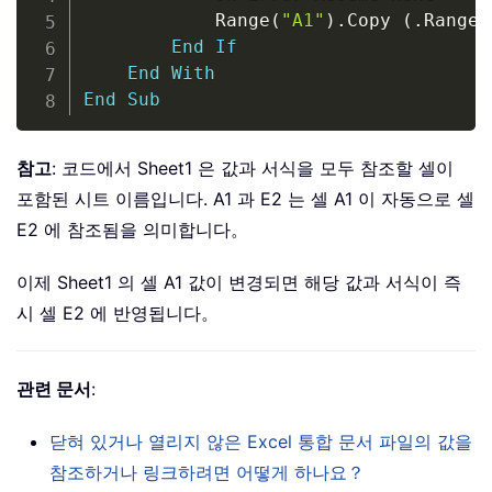
            Range
(
"A1"
)
.
Copy 
(
.
Range
(
End
If
End
With
End
Sub
참고
: 코드에서 Sheet1 은 값과 서식을 모두 참조할 셀이
포함된 시트 이름입니다. A1 과 E2 는 셀 A1 이 자동으로 셀
E2 에 참조됨을 의미합니다。
이제 Sheet1 의 셀 A1 값이 변경되면 해당 값과 서식이 즉
시 셀 E2 에 반영됩니다。
관련 문서
:
닫혀 있거나 열리지 않은 Excel 통합 문서 파일의 값을
참조하거나 링크하려면 어떻게 하나요？