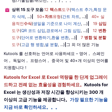
링/기울임꼴/취소선。。。) 。。。
상위 15 도구 모음
:
12
텍스트
도구
(
텍스트 추가
,
특정 문
자 삭제
, ...)
|
50+
차트
유형
(
간트 차트
, ...)
|
40+ 실
용적인
수식
(
생일을 기준으로 나이 계산
, ...)
|
19
삽입
도구
(
QR 코드 삽입
,
경로에서 그림 삽입
, ...)
|
12
변환
도구
(
단어로 변환하기
,
환율 변환
, ...)
|
7
병합 및 분할
도구
(
고급 행 병합
,
셀 분할
, ...)
|
그 외 더 많은 기능
Kutools 를 선호하는 언어로 사용하세요 – 영어， 스페인
어， 독일어， 프랑스어， 중국어 및 40+개 이상의 언어를
지원합니다！
Kutools for Excel 로 Excel 역량을 한 단계 업그레이
드하고 전례 없는 효율성을 경험하세요。
Kutools for
Excel 는 생산성과 저장 시간을 향상시키는 300 개
이상의 고급 기능을 제공합니다。
가장 필요한 기능을
지금 바로 확인하세요。。。