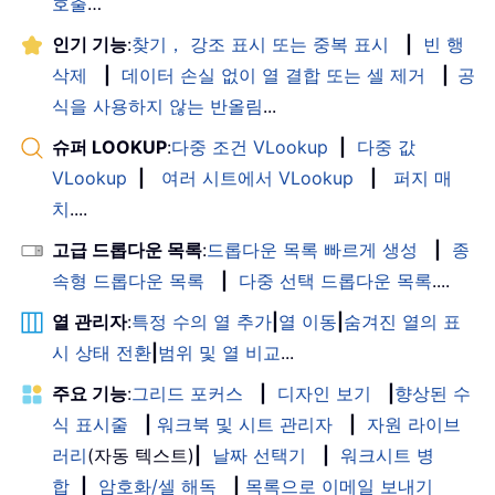
호출
…
인기 기능
:
찾기， 강조 표시 또는 중복 표시
|
빈 행
삭제
|
데이터 손실 없이 열 결합 또는 셀 제거
|
공
식을 사용하지 않는 반올림
...
슈퍼 LOOKUP
:
다중 조건 VLookup
|
다중 값
VLookup
|
여러 시트에서 VLookup
|
퍼지 매
치
....
고급 드롭다운 목록
:
드롭다운 목록 빠르게 생성
|
종
속형 드롭다운 목록
|
다중 선택 드롭다운 목록
....
열 관리자
:
특정 수의 열 추가
|
열 이동
|
숨겨진 열의 표
시 상태 전환
|
범위 및 열 비교
...
주요 기능
:
그리드 포커스
|
디자인 보기
|
향상된 수
식 표시줄
|
워크북 및 시트 관리자
|
자원 라이브
러리
(자동 텍스트)
|
날짜 선택기
|
워크시트 병
합
|
암호화/셀 해독
|
목록으로 이메일 보내기