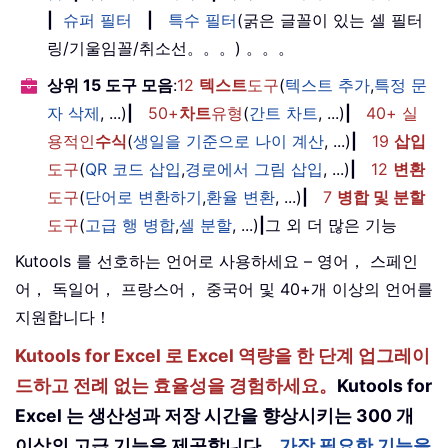
|
슈퍼 필터
|
특수 필터
(굵은 글꼴이 있는 셀 필터
링/기울임꼴/취소선。。。) 。。。
상위 15 도구 모음
:
12
텍스트
도구
(
텍스트 추가
,
특정 문
자 삭제
, ...)
|
50+
차트
유형
(
간트 차트
, ...)
|
40+ 실
용적인
수식
(
생일을 기준으로 나이 계산
, ...)
|
19
삽입
도구
(
QR 코드 삽입
,
경로에서 그림 삽입
, ...)
|
12
변환
도구
(
단어로 변환하기
,
환율 변환
, ...)
|
7
병합 및 분할
도구
(
고급 행 병합
,
셀 분할
, ...)
|
그 외 더 많은 기능
Kutools 를 선호하는 언어로 사용하세요 – 영어， 스페인
어， 독일어， 프랑스어， 중국어 및 40+개 이상의 언어를
지원합니다！
Kutools for Excel 로 Excel 역량을 한 단계 업그레이
드하고 전례 없는 효율성을 경험하세요。
Kutools for
Excel 는 생산성과 저장 시간을 향상시키는 300 개
이상의 고급 기능을 제공합니다。
가장 필요한 기능을