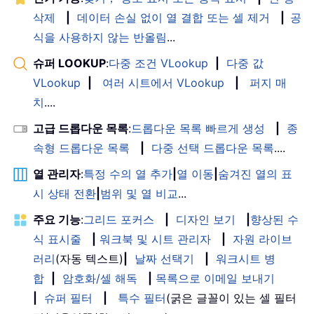
삭제
|
데이터 손실 없이 열 결합 또는 셀 제거
|
공
식을 사용하지 않는 반올림
...
슈퍼 LOOKUP
:
다중 조건 VLookup
|
다중 값
VLookup
|
여러 시트에서 VLookup
|
퍼지 매
치
....
고급 드롭다운 목록
:
드롭다운 목록 빠르게 생성
|
종
속형 드롭다운 목록
|
다중 선택 드롭다운 목록
....
열 관리자
:
특정 수의 열 추가
|
열 이동
|
숨겨진 열의 표
시 상태 전환
|
범위 및 열 비교
...
주요 기능
:
그리드 포커스
|
디자인 보기
|
향상된 수
식 표시줄
|
워크북 및 시트 관리자
|
자원 라이브
러리
(자동 텍스트)
|
날짜 선택기
|
워크시트 병
합
|
암호화/셀 해독
|
목록으로 이메일 보내기
|
슈퍼 필터
|
특수 필터
(굵은 글꼴이 있는 셀 필터