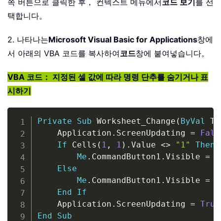
쪽 버튼으로 클릭한 후， 컨텍스트 메뉴에서
코드 보기
를 선
택합니다。
2. 나타나는
Microsoft Visual Basic for Applications
창에
서 아래의 VBA 코드를 복사하여
코드
창에 붙여넣습니다。
VBA 코드： 지정된 셀 값에 따라 명령 단추를 숨기거나 표
시하기
Copy
Private
Sub
 Worksheet_Change
(
ByVal
 Ta
    Application
.
ScreenUpdating 
=
Fals
If
 Cells
(
1
,
1
)
.
Value 
<
>
"1"
Then
Me
.
CommandButton1
.
Visible 
=
T
Else
Me
.
CommandButton1
.
Visible 
=
F
End
If
    Application
.
ScreenUpdating 
=
True
End
Sub