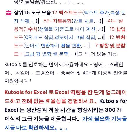
링/기울임꼴/취소선。。。) 。。。
상위 15 도구 모음
:
12
텍스트
도구
(
텍스트 추가
,
특정 문
자 삭제
, ...)
|
50+
차트
유형
(
간트 차트
, ...)
|
40+ 실
용적인
수식
(
생일을 기준으로 나이 계산
, ...)
|
19
삽입
도구
(
QR 코드 삽입
,
경로에서 그림 삽입
, ...)
|
12
변환
도구
(
단어로 변환하기
,
환율 변환
, ...)
|
7
병합 및 분할
도구
(
고급 행 병합
,
셀 분할
, ...)
|
그 외 더 많은 기능
Kutools 를 선호하는 언어로 사용하세요 – 영어， 스페인
어， 독일어， 프랑스어， 중국어 및 40+개 이상의 언어를
지원합니다！
Kutools for Excel 로 Excel 역량을 한 단계 업그레이
드하고 전례 없는 효율성을 경험하세요。
Kutools for
Excel 는 생산성과 저장 시간을 향상시키는 300 개
이상의 고급 기능을 제공합니다。
가장 필요한 기능을
지금 바로 확인하세요。。。