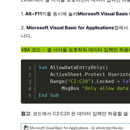
1.
Alt
+
F11
키를 동시에 눌러
Microsoft Visual Basic 
2.
Microsoft Visual Basic for Applications
창에서
니다。
VBA 코드： 셀 서식을 보호하되 데이터 입력만 허
Sub
 AllowDataEntryOnly
(
)
    ActiveSheet
.
Protect Userint
    Range
(
"C2:C20"
)
.
Locked 
=
Fa
        MsgBox 
"Only allow data
End
Sub
참고
: 코드에서 C2:C20 은 데이터 입력만 허용할