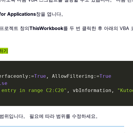
for Applications
창을 엽니다。
 프로젝트 창의
ThisWorkbook
를 두 번 클릭한 후 아래의 VBA
용하기
erfaceonly
:
=
True
,
 AllowFiltering
:
=
True
lse
 entry in range C2:C20"
,
 vbInformation
,
"Kuto
 셀 범위입니다。 필요에 따라 범위를 수정하세요。