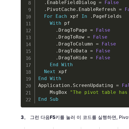
.
EnableFieldDialog 
=
False
.
PivotCache
.
EnableRefresh 
=
F
For
Each
 xpf 
In
.
PageFields

With
 pf

.
DragToPage 
=
False
.
DragToRow 
=
False
.
DragToColumn 
=
False
.
DragToData 
=
False
.
DragToHide 
=
False
End
With
Next
End
With
Application
.
ScreenUpdating 
=
Fa
    MsgBox 
"The pivot table has
End
Sub
3
。 그런 다음
F5
키를 눌러 이 코드를 실행하면, Piv