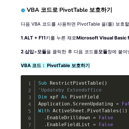
VBA 코드로 PivotTable 보호하기
다음 VBA 코드를 사용하면 PivotTable 을(를) 
1
.
ALT + F11
키를 누른 채로
Microsoft Visual Basic 
2
.
삽입
>
모듈
을 클릭한 후 다음 코드를
모듈
창에 붙여
VBA 코드： PivotTable 보호하기
Sub
 RestrictPivotTable
(
)
'Updateby Extendoffice
Dim
 xpf 
As
 PivotField

Application
.
ScreenUpdating 
=
Fa
With
 ActiveSheet
.
PivotTables
(
1
)
.
EnableDrilldown 
=
False
.
EnableFieldList 
=
False