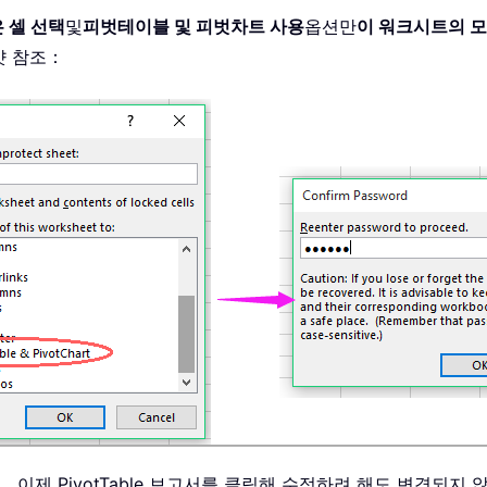
 셀 선택
및
피벗테이블 및 피벗차트 사용
옵션만
이 워크시트의 모
샷 참조：
이제 PivotTable 보고서를 클릭해 수정하려 해도 변경되지