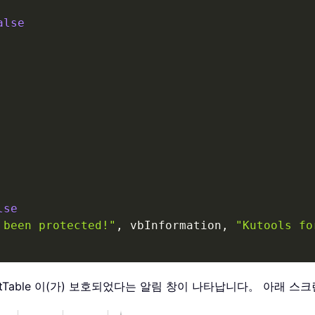
alse
lse
 been protected!"
,
 vbInformation
,
"Kutools fo
otTable 이(가) 보호되었다는 알림 창이 나타납니다。 아래 스