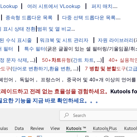
Lookup
|
여러 시트에서 VLookup
|
퍼지 매치
....
|
종속형 드롭다운 목록
|
다중 선택 드롭다운 목록
....
 표시 상태 전환
|
범위 및 열 비교
...
된 수식 표시줄
|
워크북 및 시트 관리자
|
자원 라이브러리
퍼 필터
|
특수 필터
(굵은 글꼴이 있는 셀 필터링/기울임꼴/
정 문자 삭제
, ...)
|
50+
차트
유형
(
간트 차트
, ...)
|
40+ 실용적
환
도구
(
단어로 변환하기
,
환율 변환
, ...)
|
7
병합 및 분할
도구
(
고급
， 스페인어， 독일어， 프랑스어， 중국어 및 40+개 이상의 언어
한 단계 업그레이드하고 전례 없는 효율성을 경험하세요。
Kutools
필요한 기능을 지금 바로 확인하세요。。。