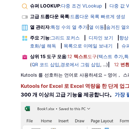
슈퍼 LOOKUP
:
다중 조건 VLookup
|
다중 값 V
고급 드롭다운 목록
:
드롭다운 목록 빠르게 생성
열 관리자
:
특정 수의 열 추가
|
열 이동
|
숨겨진 열의
주요 기능
:
그리드 포커스
|
디자인 보기
|
향상
호화/셀 해독
|
목록으로 이메일 보내기
|
슈
상위 15 도구 모음
:
12
텍스트
도구
(
텍스트 추가
,
특
(
QR 코드 삽입
,
경로에서 그림 삽입
, ...)
|
12
변
Kutools 를 선호하는 언어로 사용하세요 – 영어
Kutools for Excel 로 Excel 역량을 
300 개 이상의 고급 기능을 제공합니다。
가장 