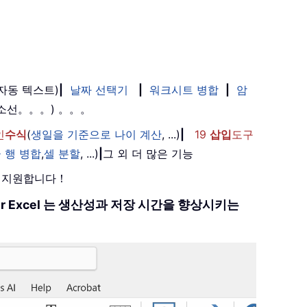
(자동 텍스트)
|
날짜 선택기
|
워크시트 병합
|
암
취소선。。。) 。。。
인
수식
(
생일을 기준으로 나이 계산
, ...)
|
19
삽입
도구
 행 병합
,
셀 분할
, ...)
|
그 외 더 많은 기능
를 지원합니다！
 for Excel 는 생산성과 저장 시간을 향상시키는