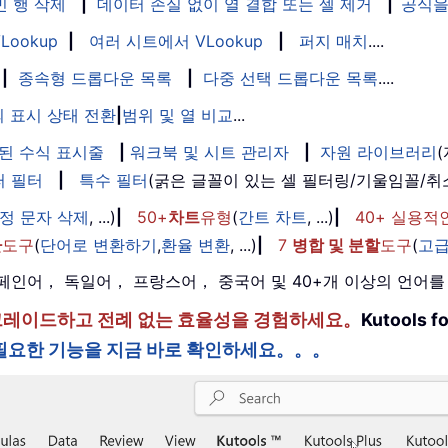
빈 행 삭제
|
데이터 손실 없이 열 결합 또는 셀 제거
|
공식을
Lookup
|
여러 시트에서 VLookup
|
퍼지 매치
....
|
종속형 드롭다운 목록
|
다중 선택 드롭다운 목록
....
 표시 상태 전환
|
범위 및 열 비교
...
된 수식 표시줄
|
워크북 및 시트 관리자
|
자원 라이브러리
퍼 필터
|
특수 필터
(굵은 글꼴이 있는 셀 필터링/기울임꼴/
정 문자 삭제
, ...)
|
50+
차트
유형
(
간트 차트
, ...)
|
40+ 실용적
환
도구
(
단어로 변환하기
,
환율 변환
, ...)
|
7
병합 및 분할
도구
(
고급
， 스페인어， 독일어， 프랑스어， 중국어 및 40+개 이상의 언어
한 단계 업그레이드하고 전례 없는 효율성을 경험하세요。
Kutools
필요한 기능을 지금 바로 확인하세요。。。