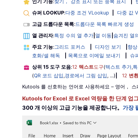
인기 기능
:
찾기， 강조 표시 또는 중복 표시
|
슈퍼 LOOKUP
:
다중 조건 VLookup
|
다중 값 V
고급 드롭다운 목록
:
드롭다운 목록 빠르게 생성
열 관리자
:
특정 수의 열 추가
|
열 이동
|
숨겨진 열의
주요 기능
:
그리드 포커스
|
디자인 보기
|
향상
호화/셀 해독
|
목록으로 이메일 보내기
|
슈
상위 15 도구 모음
:
12
텍스트
도구
(
텍스트 추가
,
특
(
QR 코드 삽입
,
경로에서 그림 삽입
, ...)
|
12
변
Kutools 를 선호하는 언어로 사용하세요 – 영어
Kutools for Excel 로 Excel 역량을 
300 개 이상의 고급 기능을 제공합니다。
가장 