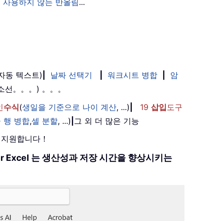
 사용하지 않는 반올림
...
(자동 텍스트)
|
날짜 선택기
|
워크시트 병합
|
암
취소선。。。) 。。。
인
수식
(
생일을 기준으로 나이 계산
, ...)
|
19
삽입
도구
 행 병합
,
셀 분할
, ...)
|
그 외 더 많은 기능
를 지원합니다！
 for Excel 는 생산성과 저장 시간을 향상시키는