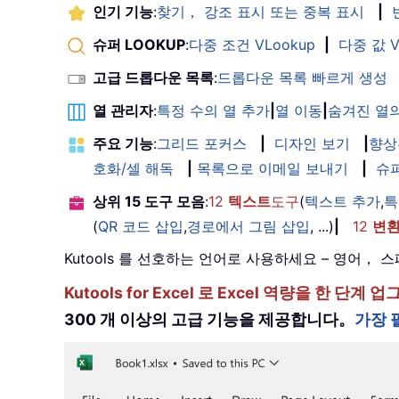
인기 기능
:
찾기， 강조 표시 또는 중복 표시
|
슈퍼 LOOKUP
:
다중 조건 VLookup
|
다중 값 V
고급 드롭다운 목록
:
드롭다운 목록 빠르게 생성
열 관리자
:
특정 수의 열 추가
|
열 이동
|
숨겨진 열의
주요 기능
:
그리드 포커스
|
디자인 보기
|
향상
호화/셀 해독
|
목록으로 이메일 보내기
|
슈
상위 15 도구 모음
:
12
텍스트
도구
(
텍스트 추가
,
특
(
QR 코드 삽입
,
경로에서 그림 삽입
, ...)
|
12
변
Kutools 를 선호하는 언어로 사용하세요 – 영어
Kutools for Excel 로 Excel 역량을 
300 개 이상의 고급 기능을 제공합니다。
가장 