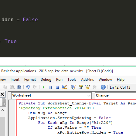
idden 
=
False
=
True