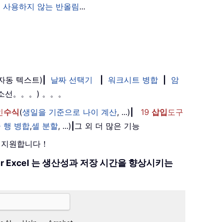
 사용하지 않는 반올림
...
(자동 텍스트)
|
날짜 선택기
|
워크시트 병합
|
암
취소선。。。) 。。。
인
수식
(
생일을 기준으로 나이 계산
, ...)
|
19
삽입
도구
 행 병합
,
셀 분할
, ...)
|
그 외 더 많은 기능
를 지원합니다！
 for Excel 는 생산성과 저장 시간을 향상시키는