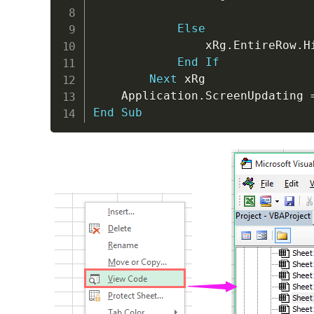
Else
                xRg
.
EntireRow
.
H
End
If
Next
 xRg

    Application
.
ScreenUpdating 
End
Sub