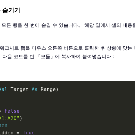
동 숨기기
된 모든 행을 한 번에 숨길 수 있습니다。 해당 열에서 셀의 내
하는 워크시트 탭을 마우스 오른쪽 버튼으로 클릭한 후 상황에 맞
ions」 창에서 다음 코드를 빈 「모듈」에 복사하여 붙여넣습니다：
Val
 Target 
As
 Range
)
=
False
A1:A20"
)
hen
idden 
=
True