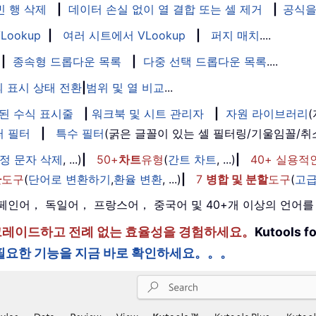
빈 행 삭제
|
데이터 손실 없이 열 결합 또는 셀 제거
|
공식을
Lookup
|
여러 시트에서 VLookup
|
퍼지 매치
....
|
종속형 드롭다운 목록
|
다중 선택 드롭다운 목록
....
 표시 상태 전환
|
범위 및 열 비교
...
된 수식 표시줄
|
워크북 및 시트 관리자
|
자원 라이브러리
퍼 필터
|
특수 필터
(굵은 글꼴이 있는 셀 필터링/기울임꼴/
정 문자 삭제
, ...)
|
50+
차트
유형
(
간트 차트
, ...)
|
40+ 실용적
환
도구
(
단어로 변환하기
,
환율 변환
, ...)
|
7
병합 및 분할
도구
(
고급
， 스페인어， 독일어， 프랑스어， 중국어 및 40+개 이상의 언어
한 단계 업그레이드하고 전례 없는 효율성을 경험하세요。
Kutools
필요한 기능을 지금 바로 확인하세요。。。