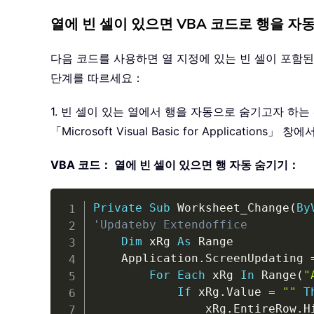
열에 빈 셀이 있으면 VBA 코드로 행을 자
다음 코드를 사용하면 열 지정에 있는 빈 셀이 포함
단계를 따르세요：
1. 빈 셀이 있는 열에서 행을 자동으로 숨기고자 
「Microsoft Visual Basic for Applicat
VBA 코드： 열에 빈 셀이 있으면 행 자동 숨기기：
Private
Sub
 Worksheet_Change
(
By
'Updateby Extendoffice
Dim
 xRg 
As
 Range

    Application
.
ScreenUpdating 
For
Each
 xRg 
In
 Range
(
"
If
 xRg
.
Value 
=
""
T
                xRg
.
EntireRow
.
H