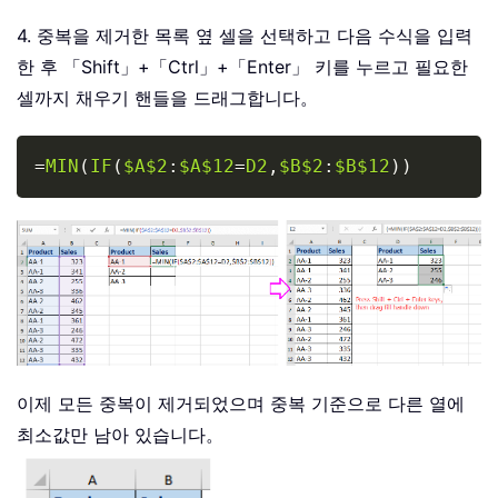
4. 중복을 제거한 목록 옆 셀을 선택하고 다음 수식을 입력
한 후 「Shift」+「Ctrl」+「Enter」 키를 누르고 필요한
셀까지 채우기 핸들을 드래그합니다。
Copy
=
MIN
(
IF
(
$A$2
:
$A$12
=
D2
,
$B$2
:
$B$12
)
)
이제 모든 중복이 제거되었으며 중복 기준으로 다른 열에
최소값만 남아 있습니다。