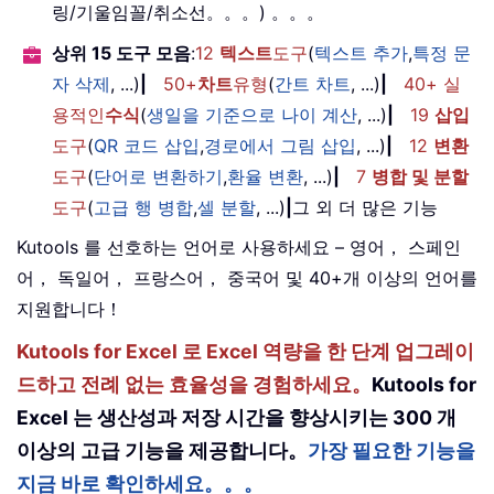
링/기울임꼴/취소선。。。) 。。。
상위 15 도구 모음
:
12
텍스트
도구
(
텍스트 추가
,
특정 문
자 삭제
, ...)
|
50+
차트
유형
(
간트 차트
, ...)
|
40+ 실
용적인
수식
(
생일을 기준으로 나이 계산
, ...)
|
19
삽입
도구
(
QR 코드 삽입
,
경로에서 그림 삽입
, ...)
|
12
변환
도구
(
단어로 변환하기
,
환율 변환
, ...)
|
7
병합 및 분할
도구
(
고급 행 병합
,
셀 분할
, ...)
|
그 외 더 많은 기능
Kutools 를 선호하는 언어로 사용하세요 – 영어， 스페인
어， 독일어， 프랑스어， 중국어 및 40+개 이상의 언어를
지원합니다！
Kutools for Excel 로 Excel 역량을 한 단계 업그레이
드하고 전례 없는 효율성을 경험하세요。
Kutools for
Excel 는 생산성과 저장 시간을 향상시키는 300 개
이상의 고급 기능을 제공합니다。
가장 필요한 기능을
지금 바로 확인하세요。。。