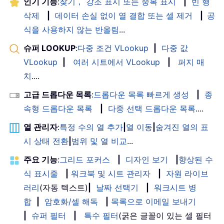
인기 기능
:
찾기， 강조 표시 또는 중복 표시
|
빈 행
삭제
|
데이터 손실 없이 열 결합 또는 셀 제거
|
공
식을 사용하지 않는 반올림
...
슈퍼 LOOKUP
:
다중 조건 VLookup
|
다중 값
VLookup
|
여러 시트에서 VLookup
|
퍼지 매
치
....
고급 드롭다운 목록
:
드롭다운 목록 빠르게 생성
|
종
속형 드롭다운 목록
|
다중 선택 드롭다운 목록
....
열 관리자
:
특정 수의 열 추가
|
열 이동
|
숨겨진 열의 표
시 상태 전환
|
범위 및 열 비교
...
주요 기능
:
그리드 포커스
|
디자인 보기
|
향상된 수
식 표시줄
|
워크북 및 시트 관리자
|
자원 라이브
러리
(자동 텍스트)
|
날짜 선택기
|
워크시트 병
합
|
암호화/셀 해독
|
목록으로 이메일 보내기
|
슈퍼 필터
|
특수 필터
(굵은 글꼴이 있는 셀 필터