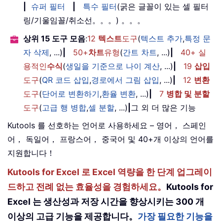
|
슈퍼 필터
|
특수 필터
(굵은 글꼴이 있는 셀 필터
링/기울임꼴/취소선。。。) 。。。
상위 15 도구 모음
:
12
텍스트
도구
(
텍스트 추가
,
특정 문
자 삭제
, ...)
|
50+
차트
유형
(
간트 차트
, ...)
|
40+ 실
용적인
수식
(
생일을 기준으로 나이 계산
, ...)
|
19
삽입
도구
(
QR 코드 삽입
,
경로에서 그림 삽입
, ...)
|
12
변환
도구
(
단어로 변환하기
,
환율 변환
, ...)
|
7
병합 및 분할
도구
(
고급 행 병합
,
셀 분할
, ...)
|
그 외 더 많은 기능
Kutools 를 선호하는 언어로 사용하세요 – 영어， 스페인
어， 독일어， 프랑스어， 중국어 및 40+개 이상의 언어를
지원합니다！
Kutools for Excel 로 Excel 역량을 한 단계 업그레이
드하고 전례 없는 효율성을 경험하세요。
Kutools for
Excel 는 생산성과 저장 시간을 향상시키는 300 개
이상의 고급 기능을 제공합니다。
가장 필요한 기능을