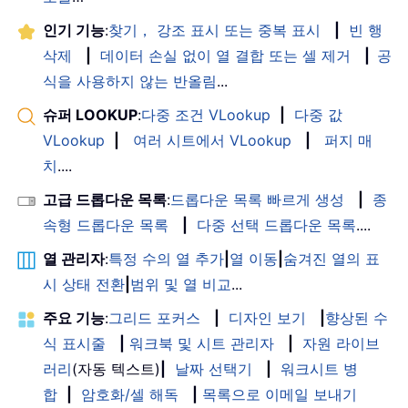
인기 기능
:
찾기， 강조 표시 또는 중복 표시
|
빈 행
삭제
|
데이터 손실 없이 열 결합 또는 셀 제거
|
공
식을 사용하지 않는 반올림
...
슈퍼 LOOKUP
:
다중 조건 VLookup
|
다중 값
VLookup
|
여러 시트에서 VLookup
|
퍼지 매
치
....
고급 드롭다운 목록
:
드롭다운 목록 빠르게 생성
|
종
속형 드롭다운 목록
|
다중 선택 드롭다운 목록
....
열 관리자
:
특정 수의 열 추가
|
열 이동
|
숨겨진 열의 표
시 상태 전환
|
범위 및 열 비교
...
주요 기능
:
그리드 포커스
|
디자인 보기
|
향상된 수
식 표시줄
|
워크북 및 시트 관리자
|
자원 라이브
러리
(자동 텍스트)
|
날짜 선택기
|
워크시트 병
합
|
암호화/셀 해독
|
목록으로 이메일 보내기