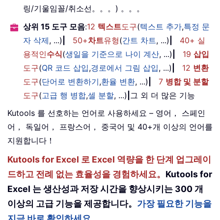
링/기울임꼴/취소선。。。) 。。。
상위 15 도구 모음
:
12
텍스트
도구
(
텍스트 추가
,
특정 문
자 삭제
, ...)
|
50+
차트
유형
(
간트 차트
, ...)
|
40+ 실
용적인
수식
(
생일을 기준으로 나이 계산
, ...)
|
19
삽입
도구
(
QR 코드 삽입
,
경로에서 그림 삽입
, ...)
|
12
변환
도구
(
단어로 변환하기
,
환율 변환
, ...)
|
7
병합 및 분할
도구
(
고급 행 병합
,
셀 분할
, ...)
|
그 외 더 많은 기능
Kutools 를 선호하는 언어로 사용하세요 – 영어， 스페인
어， 독일어， 프랑스어， 중국어 및 40+개 이상의 언어를
지원합니다！
Kutools for Excel 로 Excel 역량을 한 단계 업그레이
드하고 전례 없는 효율성을 경험하세요。
Kutools for
Excel 는 생산성과 저장 시간을 향상시키는 300 개
이상의 고급 기능을 제공합니다。
가장 필요한 기능을
지금 바로 확인하세요。。。