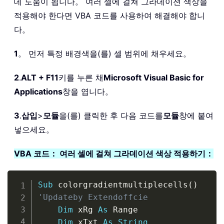
데 도움이 됩니다。 여러 셀에 걸쳐 그라데이션 색상을
적용해야 한다면 VBA 코드를 사용하여 해결해야 합니
다。
1
。 먼저 특정 배경색을(를) 셀 범위에 채우세요。
2
.
ALT + F11
키를 누른 채
Microsoft Visual Basic for
Applications
창을 엽니다。
3
.
삽입
>
모듈
을(를) 클릭한 후 다음 코드를
모듈
창에 붙여
넣으세요。
VBA 코드： 여러 셀에 걸쳐 그라데이션 색상 적용하기：
Copy
Sub
 colorgradientmultiplecells
(
)
'Updateby Extendoffcie 
Dim
 xRg 
As
 Range

Dim
 xTxt 
As
String