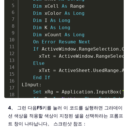
Dim
 xCell 
As
 Range

Dim
 xColor 
As
Long
Dim
 I 
As
Long
Dim
 K 
As
Long
Dim
 xCount 
As
Long
On
Error
Resume
Next
If
 ActiveWindow
.
RangeSelection
.
Co
      xTxt 
=
 ActiveWindow
.
RangeSelect
Else
      xTxt 
=
 ActiveSheet
.
UsedRange
.
Ad
End
If
LInput
:
Set
 xRg 
=
 Application
.
InputBox
(
"p
If
 xRg 
Is
Nothing
Then
Exit
Sub
If
 xRg
.
Areas
.
Count 
>
1
Then
4
。 그런 다음
F5
키를 눌러 이 코드를 실행하면 그라데이
        MsgBox 
"does not support mult
션 색상을 적용할 색상이 지정된 셀을 선택하라는 프롬프
GoTo
 LInput

트 창이 나타납니다。 스크린샷 참조：
End
If