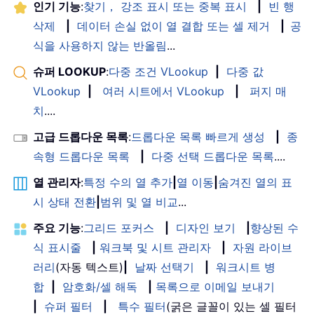
인기 기능
:
찾기， 강조 표시 또는 중복 표시
|
빈 행
삭제
|
데이터 손실 없이 열 결합 또는 셀 제거
|
공
식을 사용하지 않는 반올림
...
슈퍼 LOOKUP
:
다중 조건 VLookup
|
다중 값
VLookup
|
여러 시트에서 VLookup
|
퍼지 매
치
....
고급 드롭다운 목록
:
드롭다운 목록 빠르게 생성
|
종
속형 드롭다운 목록
|
다중 선택 드롭다운 목록
....
열 관리자
:
특정 수의 열 추가
|
열 이동
|
숨겨진 열의 표
시 상태 전환
|
범위 및 열 비교
...
주요 기능
:
그리드 포커스
|
디자인 보기
|
향상된 수
식 표시줄
|
워크북 및 시트 관리자
|
자원 라이브
러리
(자동 텍스트)
|
날짜 선택기
|
워크시트 병
합
|
암호화/셀 해독
|
목록으로 이메일 보내기
|
슈퍼 필터
|
특수 필터
(굵은 글꼴이 있는 셀 필터