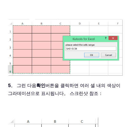
On
Error
Resume
Next
    Application
.
ScreenUpdating 
=
Fals
    xCount 
=
 xRg
.
Rows
.
Count

For
 K 
=
1
To
 xRg
.
Columns
.
Count

        xColor 
=
 xRg
.
Cells
(
1
,
 K
)
.
Inte
For
 I 
=
 xCount 
To
1
Step
-
1
            xRg
.
Cells
(
I
,
 K
)
.
Interior
.
            xRg
.
Cells
(
I
,
 K
)
.
Interior
.
Next
Next
End
Sub
5
。 그런 다음
확인
버튼을 클릭하면 여러 셀 내의 색상이
그라데이션으로 표시됩니다。 스크린샷 참조：